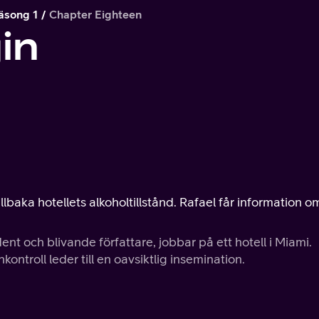
äsong 1
Chapter Eighteen
in
8
illbaka hotellets alkoholtillstånd. Rafael får information o
ent och blivande författare, jobbar på ett hotell i Miami.
ontroll leder till en oavsiktlig insemination.