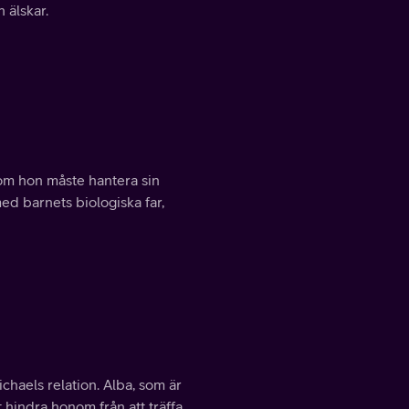
 älskar.
som hon måste hantera sin
d barnets biologiska far,
chaels relation. Alba, som är
 hindra honom från att träffa