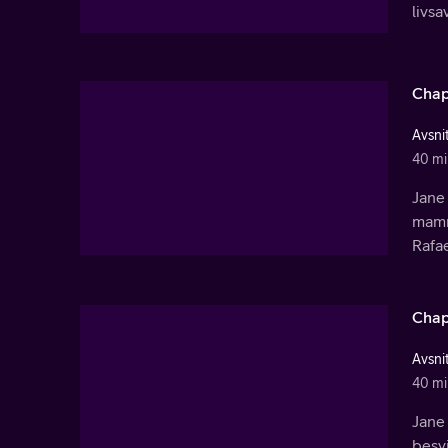
livsa
Chap
Avsnit
40 mi
Jane 
mamm
Rafae
Chap
Avsnit
40 mi
Jane 
besvi