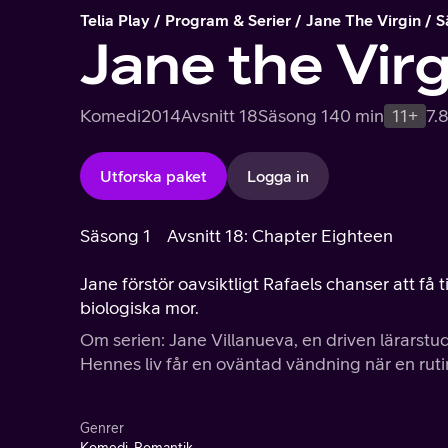
Telia Play
Program & Serier
Jane The Virgin
S
Jane the Virg
Komedi
2014
Avsnitt 18
Säsong 1
40 min
11+
7.
Utforska paket
Logga in
Säsong 1
Avsnitt 18: Chapter Eighteen
Jane förstör oavsiktligt Rafaels chanser att få t
biologiska mor.
Om serien: Jane Villanueva, en driven lärarstud
Hennes liv får en oväntad vändning när en rutink
Genrer