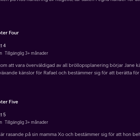
ter Four
t 4
n
Tillgänglig 3+ månader
om att vara överväldigad av all bröllopsplanering börjar Jane kän
äxande känslor för Rafael och bestämmer sig för att berätta för
ter Five
t 5
n
Tillgänglig 3+ månader
 är rasande på sin mamma Xo och bestämmer sig för att hon behö