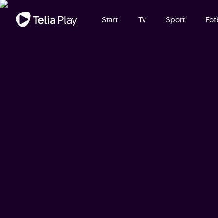
Viktigt meddelande
Start
Tv
Sport
Fot