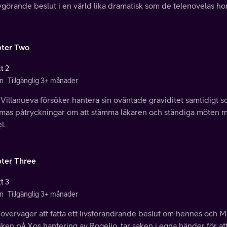
vgörande beslut i en värld lika dramatisk som de telenovelas hon
ter Two
t 2
n
Tillgänglig 3+ månader
Villanueva försöker hantera sin oväntade graviditet samtidigt 
as påtryckningar om att stämma läkaren och ständiga möten me
l.
ter Three
t 3
n
Tillgänglig 3+ månader
överväger att fatta ett livsförändrande beslut om hennes och Mi
ken på Xos hantering av Rogelio, tar saken i egna händer för att