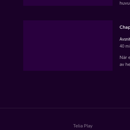
huvud
Chap
Avsni
40 mi
När 
av h
Telia Play