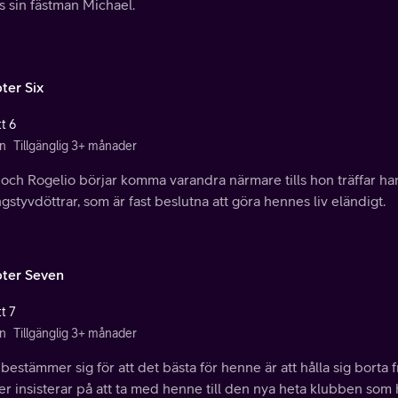
s sin fästman Michael.
ter Six
t 6
n
Tillgänglig 3+ månader
och Rogelio börjar komma varandra närmare tills hon träffar ha
ingstyvdöttrar, som är fast beslutna att göra hennes liv eländigt.
ter Seven
t 7
n
Tillgänglig 3+ månader
bestämmer sig för att det bästa för henne är att hålla sig borta
r insisterar på att ta med henne till den nya heta klubben som h