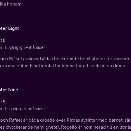
ika honom.
ter Eight
t 8
n
Tillgänglig 3+ månader
och Rafael avslöjar båda chockerande hemligheter för varandra.
producenten Elliot kontaktar henne för att spela in en demo.
ter Nine
t 9
n
Tillgänglig 3+ månader
och Rafael är båda oroade över Petras avsikter med barnet, sär
es chockerande hemligheter. Rogelio är nominerad till en utmär