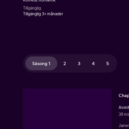
Komedi, Romantik
Tillgänglig
Tillgänglig 3+ månader
Säsong 1
2
3
4
5
Chap
Avsnit
38 mi
Janes