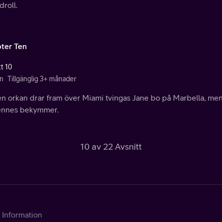
roll.
ter Ten
tt 10
n
Tillgänglig 3+ månader
en orkan drar fram över Miami tvingas Jane bo på Marbella, men 
ennes bekymmer.
10 av 22 Avsnitt
Information