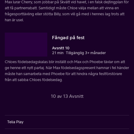
Max lurar Cherry, som jobbar på Skvätt vid havet, i en falsk dejtingplan för
att få partnerrabatt. Samtidigt måste Chloe välja mellan att vinna en
frågesporttävling eller stötta Billy, som vill gå med i hennes lag trots att
han är usel.
Fångad på fest
Avsnitt 10
21 min
Tillgänglig 3+ månader
Chloes födelsedagskalas blir inställt och Max och Phoebe tävlar om att
ge henne ett nytt partaj. När Max födelsedagspresent hamnar i fel händer
måste han samarbeta med Phoebe för att hindra några festförstörare
från att sabba Chloes födelsedag.
10 av 13 Avsnitt
Telia Play