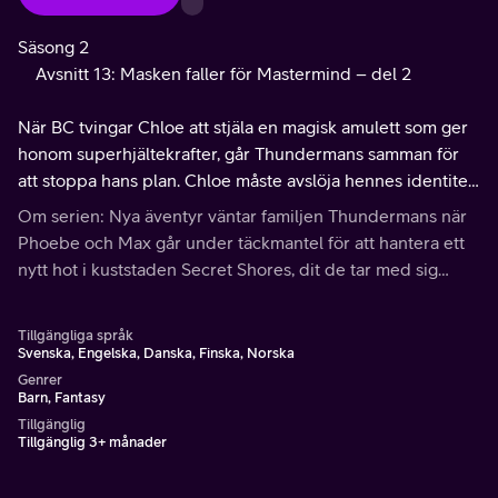
Säsong 2
Avsnitt 13: Masken faller för Mastermind – del 2
När BC tvingar Chloe att stjäla en magisk amulett som ger
honom superhjältekrafter, går Thundermans samman för
att stoppa hans plan. Chloe måste avslöja hennes identitet
för att rädda sina vänner.
Om serien: Nya äventyr väntar familjen Thundermans när
Phoebe och Max går under täckmantel för att hantera ett
nytt hot i kuststaden Secret Shores, dit de tar med sig
Chloe för att utveckla hennes superhjältetalang.
Tillgängliga språk
Svenska, Engelska, Danska, Finska, Norska
Genrer
Barn, Fantasy
Tillgänglig
Tillgänglig 3+ månader