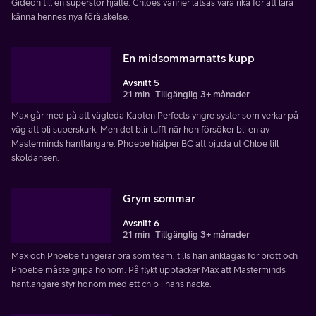
Gideon till en superstor hjälte. Chloes vänner låtsas vara rika för att lära
känna hennes nya förälskelse.
En midsommarnatts kupp
Avsnitt 5
21 min
Tillgänglig 3+ månader
Max går med på att vägleda Kapten Perfects yngre syster som verkar på
väg att bli superskurk. Men det blir tufft när hon försöker bli en av
Masterminds hantlangare. Phoebe hjälper BC att bjuda ut Chloe till
skoldansen.
Grym sommar
Avsnitt 6
21 min
Tillgänglig 3+ månader
Max och Phoebe fungerar bra som team, tills han anklagas för brott och
Phoebe måste gripa honom. På flykt upptäcker Max att Masterminds
hantlangare styr honom med ett chip i hans nacke.