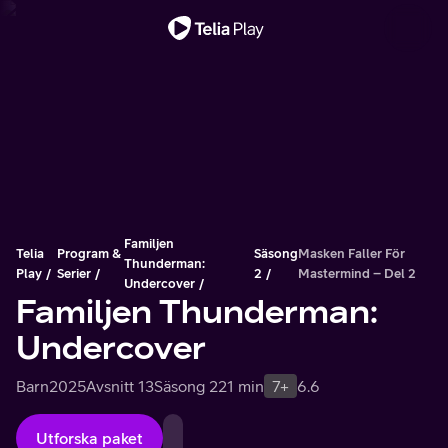
Viktigt meddelande
Familjen
Telia
Program &
Säsong
Masken Faller För
Thunderman:
Play
Serier
2
Mastermind – Del 2
Undercover
Familjen Thunderman:
Undercover
Barn
2025
Avsnitt 13
Säsong 2
21 min
7+
6.6
Utforska paket