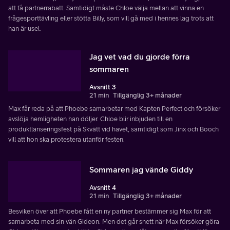
att få partnerrabatt. Samtidigt måste Chloe välja mellan att vinna en
frågesporttävling eller stötta Billy, som vill gå med i hennes lag trots att
han är usel.
Jag vet vad du gjorde förra
sommaren
Avsnitt 3
21 min
Tillgänglig 3+ månader
Max får reda på att Phoebe samarbetar med Kapten Perfect och försöker
avslöja hemligheten han döljer. Chloe blir inbjuden till en
produktlanseringsfest på Skvätt vid havet, samtidigt som Jinx och Booch
vill att hon ska protestera utanför festen.
Sommaren jag vände Giddy
Avsnitt 4
21 min
Tillgänglig 3+ månader
Besviken över att Phoebe fått en ny partner bestämmer sig Max för att
samarbeta med sin vän Gideon. Men det går snett när Max försöker göra