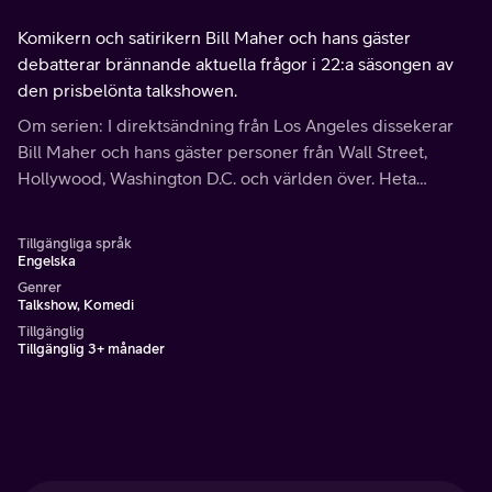
Komikern och satirikern Bill Maher och hans gäster
debatterar brännande aktuella frågor i 22:a säsongen av
den prisbelönta talkshowen.
Om serien: I direktsändning från Los Angeles dissekerar
Bill Maher och hans gäster personer från Wall Street,
Hollywood, Washington D.C. och världen över. Heta
debattämnen som sjukvård, energi, vapen, skolan, miljön
och mer tas upp.
Tillgängliga språk
Engelska
Genrer
Talkshow, Komedi
Tillgänglig
Tillgänglig 3+ månader