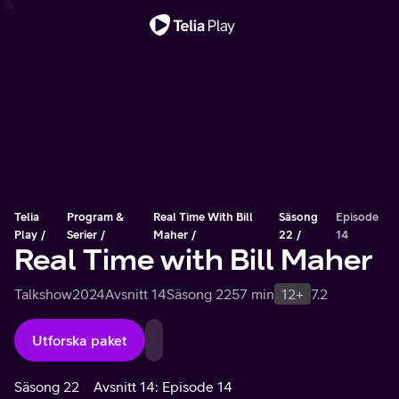
Viktigt meddelande
Telia
Program &
Real Time With Bill
Säsong
Episode
Play
Serier
Maher
22
14
Real Time with Bill Maher
Talkshow
2024
Avsnitt 14
Säsong 22
57 min
12+
7.2
Utforska paket
Säsong 22
Avsnitt 14: Episode 14