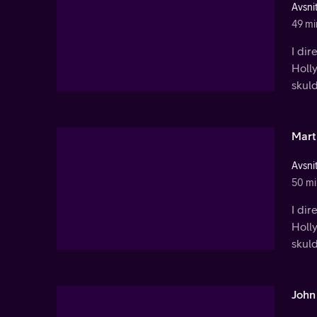
Avsnit
49 mi
I dir
Holl
skuld
Mart
Avsnit
50 mi
I dir
Holl
skuld
John