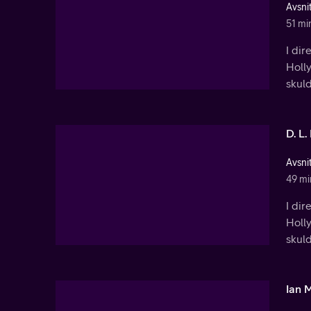
Avsnit
51 mi
I dir
Holl
skuld
D. L
Avsnit
49 mi
I dir
Holl
skuld
Ian 