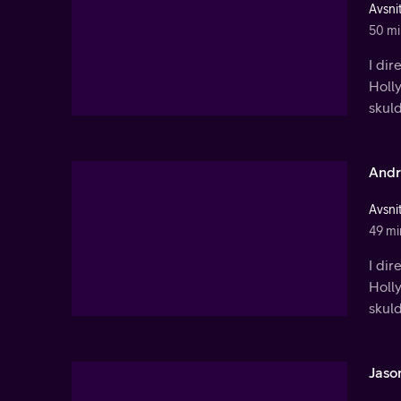
Avsnit
50 mi
I dir
Holl
skuld
Andr
Avsnit
49 mi
I dir
Holl
skuld
Jaso