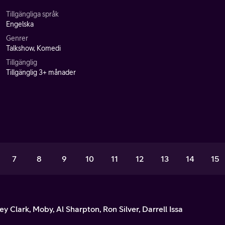
Tillgängliga språk
Engelska
Genrer
Talkshow, Komedi
Tillgänglig
Tillgänglig 3+ månader
7
8
9
10
11
12
13
14
15
y Clark, Moby, Al Sharpton, Ron Silver, Darrell Issa