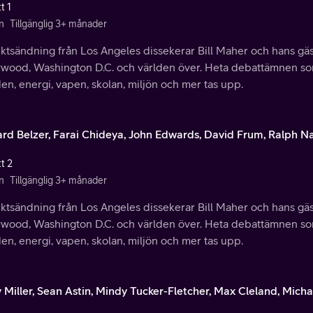
t 1
n
Tillgänglig 3+ månader
ektsändning från Los Angeles dissekerar Bill Maher och hans gäs
ywood, Washington D.C. och världen över. Heta debattämnen so
en, energi, vapen, skolan, miljön och mer tas upp.
ard Belzer, Farai Chideya, John Edwards, David Frum, Ralph N
t 2
n
Tillgänglig 3+ månader
ektsändning från Los Angeles dissekerar Bill Maher och hans gäs
ywood, Washington D.C. och världen över. Heta debattämnen so
en, energi, vapen, skolan, miljön och mer tas upp.
y Miller, Sean Astin, Mindy Tucker-Fletcher, Max Cleland, Mich