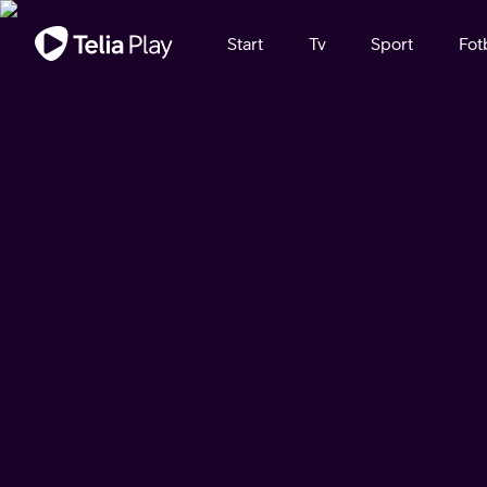
Viktigt meddelande
Start
Tv
Sport
Fot