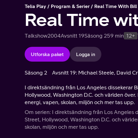
Telia Play
Program & Serier
Real Time With Bil
Real Time wit
Talkshow
2004
Avsnitt 19
Säsong 2
59 min
12+
Utforska paket
Logga in
Säsong 2
Avsnitt 19: Michael Steele, David C
I direktsändning från Los Angeles dissekerar B
Hollywood, Washington D.C. och världen över.
energi, vapen, skolan, miljön och mer tas upp.
Om serien: I direktsändning från Los Angeles d
Street, Hollywood, Washington D.C. och värld
skolan, miljön och mer tas upp.