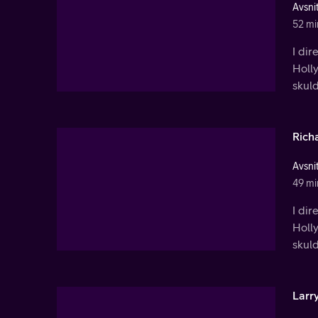
Avsnit
52 mi
I dir
Holl
skuld
Rich
Avsnit
49 mi
I dir
Holl
skuld
Larr