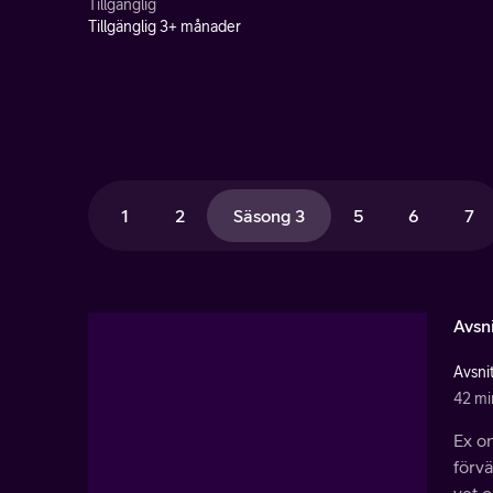
Tillgänglig
Tillgänglig 3+ månader
1
2
Säsong 3
5
6
7
Avsni
Avsnit
42 mi
Ex on
förvä