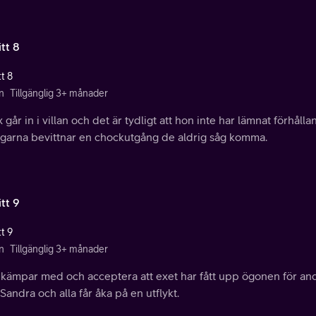
tt 8
t 8
n
Tillgänglig 3+ månader
x går in i villan och det är tydligt att hon inte har lämnat förhålla
agarna bevittnar en chockutgång de aldrig såg komma.
tt 9
t 9
n
Tillgänglig 3+ månader
l kämpar med och acceptera att exet har fått upp ögonen för an
Sandra och alla får åka på en utflykt.