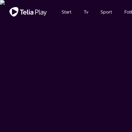
Viktigt meddelande
Start
Tv
Sport
Fot