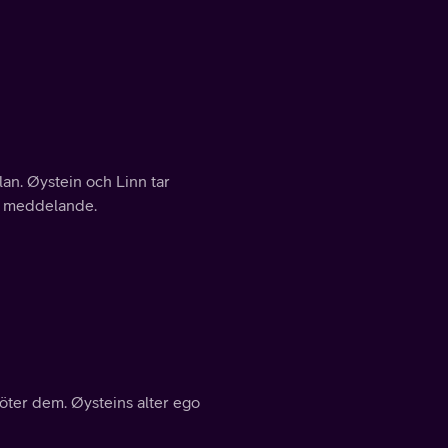
lan. Øystein och Linn tar
tt meddelande.
möter dem. Øysteins alter ego