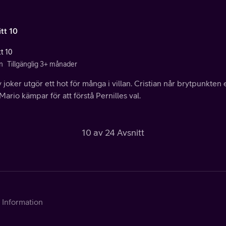
tt 10
tt 10
n
Tillgänglig 3+ månader
 joker utgör ett hot för många i villan. Cristian når brytpunkten
ario kämpar för att förstå Pernilles val.
10 av 24 Avsnitt
Information
Kontakta Telia