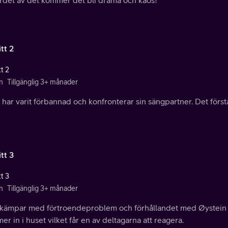
ordet av det kommer det bli drama och kaos!
tt 2
t 2
n
Tillgänglig 3+ månader
har varit förbannad och konfronterar sin sängpartner. Det första
tt 3
t 3
n
Tillgänglig 3+ månader
 kämpar med förtroendeproblem och förhållandet med Øystein p
r in i huset vilket får en av deltagarna att reagera.