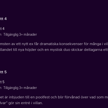
tt 4
t 4
n
Tillgänglig 3+ månader
sten av ett nytt ex får dramatiska konsekvenser för många i vil
llandet till nya höjder och en mystisk duo skickar deltagarna e
tt 5
t 5
n
Tillgänglig 3+ månader
t är inbjuden till en poolfest och blir förvånad över vad som 
Ivar" gör sin entré i villan.