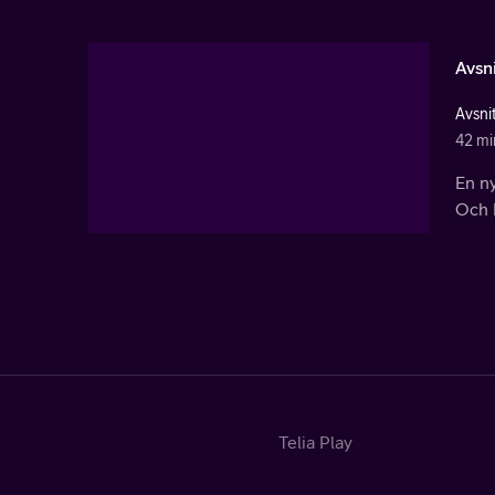
Avsni
Avsni
42 mi
En ny
Och M
Telia Play
Start