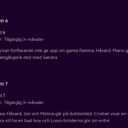
tt 6
t 6
n
Tillgänglig 3+ månader
 kan fortfarande inte ge upp sin gamla flamma, Håvard. Mario g
ramgångsrik dejt med Sandra.
tt 7
t 7
n
Tillgänglig 3+ månader
a, Håvard, Jon och Melina går på dubbeldejt. Cristian visar en 
a vill ha en bad boy och Louis-bröderna gör sin entré.