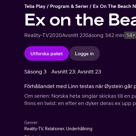
Telia Play
Program & Serier
Ex On The Beach 
Ex on the Be
Reality-TV
2020
Avsnitt 23
Säsong 3
42 min
14+
Utforska paket
Logga in
Säsong 3
Avsnitt 23: Avsnitt 23
Förhållandet med Linn testas när Øystein går p
Om serien: Norska heta singlar skickas till en p
finns en twist: en efter en dyker deras ex upp p
Genrer
Reality-TV, Relationer, Underhållning