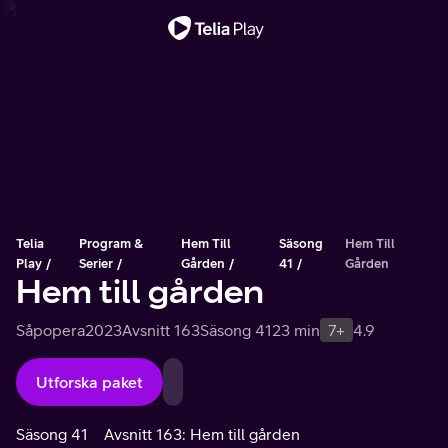
Viktigt meddelande
Telia
Program &
Hem Till
Säsong
Hem Till
Play
Serier
Gården
41
Gården
Hem till gården
Såpopera
2023
Avsnitt 163
Säsong 41
23 min
7+
4.9
Utforska paket
Säsong 41
Avsnitt 163: Hem till gården