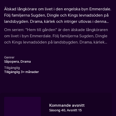
Älskad långkörare om livet i den engelska byn Emmerdale.
Följ familjerna Sugden, Dingle och Kings levnadsöden på
landsbygden. Drama, kärlek och intriger utlovas i denna
såpaklassiker som gått i rutan sedan 1972.
Om serien: "Hem till gården" är den älskade långköraren
om livet i byn Emmerdale. Följ familjerna Sugden, Dingle
och Kings levnadsöden på landsbygden. Drama, kärlek
och intriger utlovas i denna såpaklassiker som gått i rutan
sedan 1972.
Genrer
Såpopera, Drama
Tillgänglig
Tillgänglig 3+ månader
Kommande avsnitt
Säsong 40, Avsnitt 15