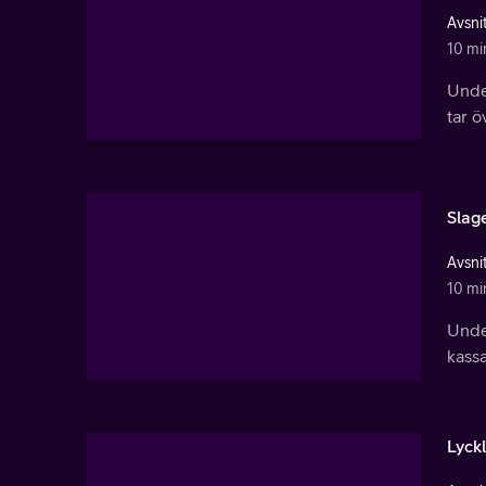
Avsnit
10 mi
Unde
tar ö
Slag
Avsnit
10 mi
Under
kassa
Lyckl