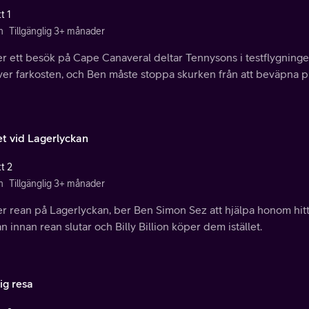
t 1
n
Tillgänglig 3+ månader
r ett besök på Cape Canaveral deltar Tennysons i testflygninge
ver farkosten, och Ben måste stoppa skurken från att beväpna p
et vid Lagerlyckan
t 2
n
Tillgänglig 3+ månader
 rean på Lagerlyckan, ber Ben Simon Sez att hjälpa honom hitta 
n innan rean slutar och Billy Billion köper dem istället.
ig resa