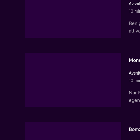
Avsnit
10 mi
Ben 
att v
Mons
Avsnit
10 mi
När 
egen 
Bomz