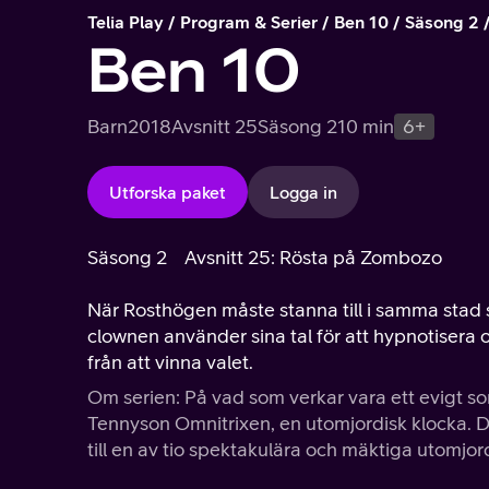
Telia Play
Program & Serier
Ben 10
Säsong 2
Ben 10
Barn
2018
Avsnitt 25
Säsong 2
10 min
6+
Utforska paket
Logga in
Säsong 2
Avsnitt 25: Rösta på Zombozo
När Rosthögen måste stanna till i samma sta
clownen använder sina tal för att hypnotiser
från att vinna valet.
Om serien: På vad som verkar vara ett evigt 
Tennyson Omnitrixen, en utomjordisk klocka. D
till en av tio spektakulära och mäktiga utomjor