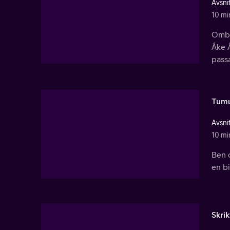
Avsnit
10 mi
Ombo
Åke 
passa
Tumu
Avsnit
10 mi
Ben o
en bi
Skri