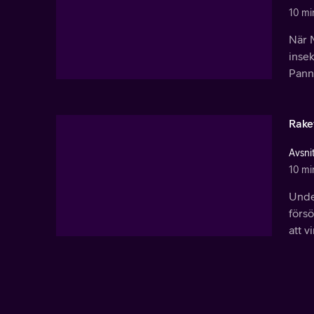
10 mi
När 
insek
Pannk
Rake
Avsni
10 mi
Under
försö
att v