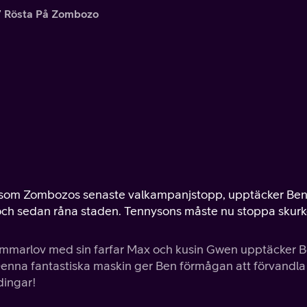
Rösta På Zombozo
d som Zombozos senaste valkampanjstopp, upptäcker Ben
a och sedan råna staden. Tennysons måste nu stoppa skur
sommarlov med sin farfar Max och kusin Gwen upptäcker 
enna fantastiska maskin ger Ben förmågan att förvandla
dingar!