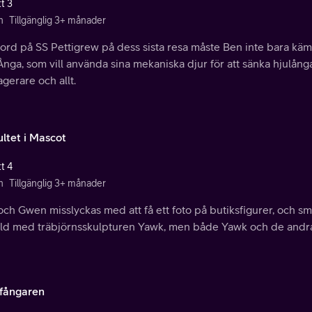
t 3
n
Tillgänglig 3+ månader
rd på SS Pettigrew på dess sista resa måste Ben inte bara kämp
Ånga, som vill använda sina mekaniska djur för att sänka hjulå
gerare och allt.
ltet i Mascot
t 4
n
Tillgänglig 3+ månader
ch Gwen misslyckas med att få ett foto på butiksfigurer, och smyg
ld med träbjörnsskulpturen Yawk, men både Yawk och de andra fig
kfångaren