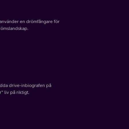
x använder en drömfångare för
rdrömslandskap.
ädda drive-inbiografen på
liv på riktigt.