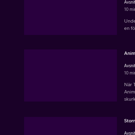
Avsnit
10 mi
Under
en fö
Anim
Avsnit
10 mi
När T
Animo
skurk
Stor
Avsnit