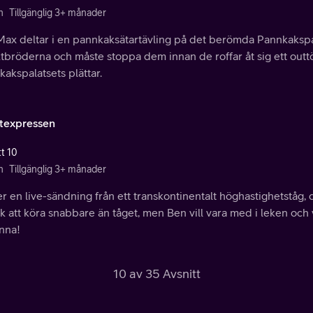
n
Tillgänglig 3+ månader
Max deltar i en pannkaksätartävling på det berömda Pannkakspa
tbröderna och måste stoppa dem innan de roffar åt sig ett outt
akspalatsets plättar.
texpressen
tt 10
n
Tillgänglig 3+ månader
 en live-sändning från ett transkontinentalt höghastighetståg,
k att köra snabbare än tåget, men Ben vill vara med i leken och vä
inna!
10 av 35 Avsnitt