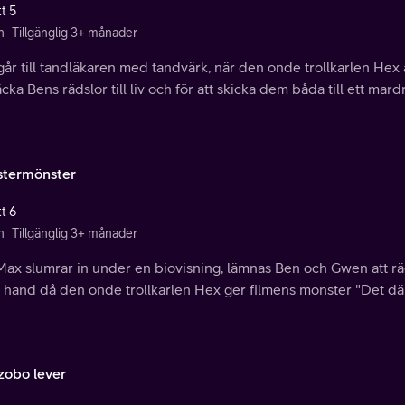
t 5
n
Tillgänglig 3+ månader
går till tandläkaren med tandvärk, när den onde trollkarlen He
äcka Bens rädslor till liv och för att skicka dem båda till ett ma
termönster
t 6
n
Tillgänglig 3+ månader
Max slumrar in under en biovisning, lämnas Ben och Gwen att r
hand då den onde trollkarlen Hex ger filmens monster "Det där" 
obo lever