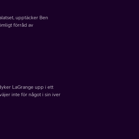
latset, upptäcker Ben
ömligt förråd av
 dyker LaGrange upp i ett
jer inte för något i sin iver