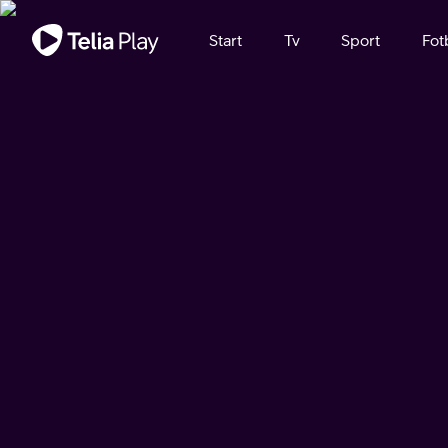
Viktigt meddelande
Start
Tv
Sport
Fot