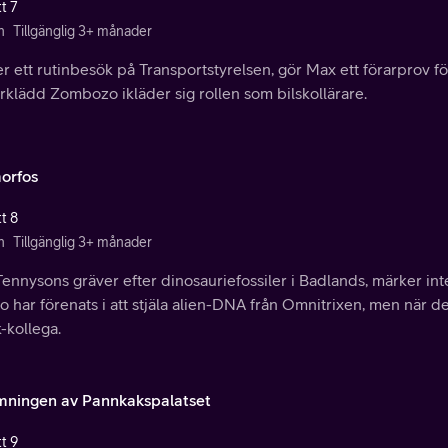
t 7
n
Tillgänglig 3+ månader
 ett rutinbesök på Transportstyrelsen, gör Max ett förarprov för
rklädd Zombozo ikläder sig rollen som bilskollärare.
orfos
t 8
n
Tillgänglig 3+ månader
ennysons gräver efter dinosauriefossiler i Badlands, märker int
 har förenats i att stjäla alien-DNA från Omnitrixen, men när det 
-kollega.
mningen av Pannkakspalatset
t 9