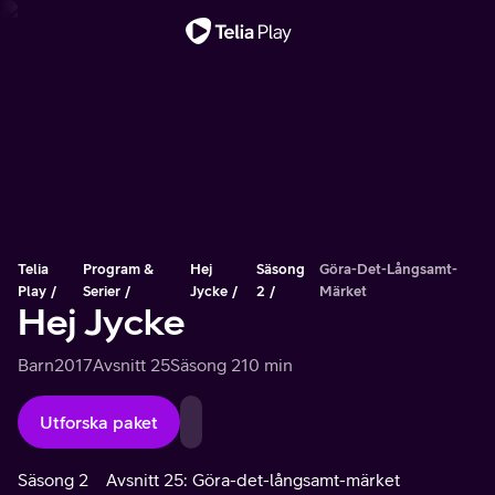
Viktigt meddelande
Telia
Program &
Hej
Säsong
Göra-Det-Långsamt-
Play
Serier
Jycke
2
Märket
Hej Jycke
Barn
2017
Avsnitt 25
Säsong 2
10 min
Utforska paket
Säsong 2
Avsnitt 25: Göra-det-långsamt-märket