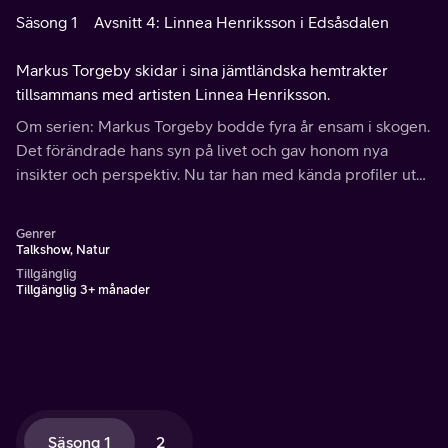
Säsong 1
Avsnitt 4: Linnea Henriksson i Edsåsdalen
Markus Torgeby skidar i sina jämtländska hemtrakter
tillsammans med artisten Linnea Henriksson.
Om serien: Markus Torgeby bodde fyra år ensam i skogen.
Det förändrade hans syn på livet och gav honom nya
insikter och perspektiv. Nu tar han med kända profiler ut
till storslagna miljöer runt om i Sverige, under olika
årstider och sover ute på natten.
Genrer
Talkshow, Natur
Tillgänglig
Tillgänglig 3+ månader
Säsong 1
2