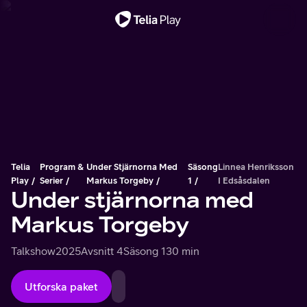
Viktigt meddelande
Telia
Program &
Under Stjärnorna Med
Säsong
Linnea Henriksson
Play
Serier
Markus Torgeby
1
I Edsåsdalen
Under stjärnorna med
Markus Torgeby
Talkshow
2025
Avsnitt 4
Säsong 1
30 min
Utforska paket