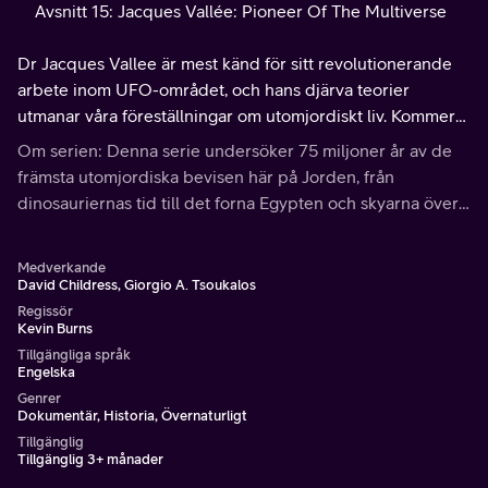
Avsnitt 15: Jacques Vallée: Pioneer Of The Multiverse
Dr Jacques Vallee är mest känd för sitt revolutionerande
arbete inom UFO-området, och hans djärva teorier
utmanar våra föreställningar om utomjordiskt liv. Kommer
hans otroliga arbete att leda till svar på vad som har hänt i
Om serien: Denna serie undersöker 75 miljoner år av de
vår rymd i tusentals år?
främsta utomjordiska bevisen här på Jorden, från
dinosauriernas tid till det forna Egypten och skyarna över
dagens västra USA.
Medverkande
David Childress, Giorgio A. Tsoukalos
Regissör
Kevin Burns
Tillgängliga språk
Engelska
Genrer
Dokumentär, Historia, Övernaturligt
Tillgänglig
Tillgänglig 3+ månader