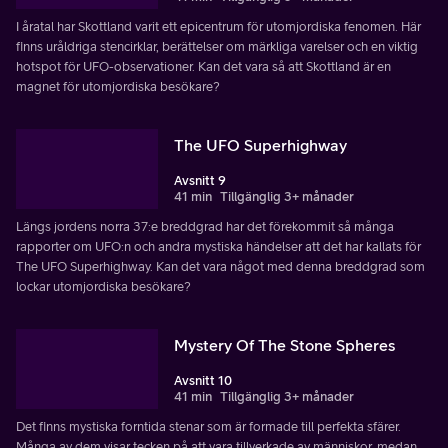
I åratal har Skottland varit ett epicentrum för utomjordiska fenomen. Här
finns uråldriga stencirklar, berättelser om märkliga varelser och en viktig
hotspot för UFO-observationer. Kan det vara så att Skottland är en
magnet för utomjordiska besökare?
The UFO Superhighway
Avsnitt 9
41 min
Tillgänglig 3+ månader
Längs jordens norra 37:e breddgrad har det förekommit så många
rapporter om UFO:n och andra mystiska händelser att det har kallats för
The UFO Superhighway. Kan det vara något med denna breddgrad som
lockar utomjordiska besökare?
Mystery Of The Stone Spheres
Avsnitt 10
41 min
Tillgänglig 3+ månader
Det finns mystiska forntida stenar som är formade till perfekta sfärer.
Många av dem visar tecken på att vara tillverkade av människor, medan