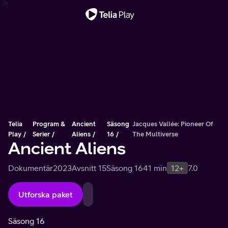
Viktigt meddelande
Telia
Program &
Ancient
Säsong
Jacques Vallée: Pioneer Of
Play
Serier
Aliens
16
The Multiverse
Ancient Aliens
Dokumentär
2023
Avsnitt 15
Säsong 16
41 min
12+
7.0
Utforska paket
Säsong 16