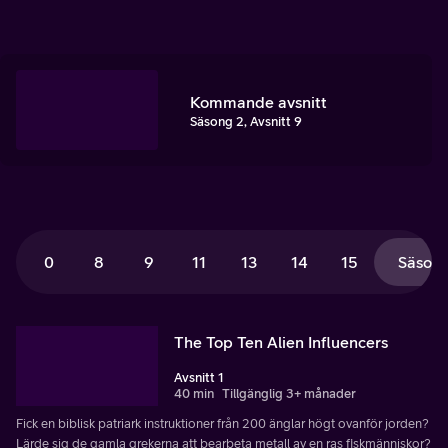
Kommande avsnitt
Säsong 2, Avsnitt 9
0
8
9
11
13
14
15
Säsong
The Top Ten Alien Influencers
Avsnitt 1
40 min
Tillgänglig 3+ månader
Fick en biblisk patriark instruktioner från 200 änglar högt ovanför jorden?
Lärde sig de gamla grekerna att bearbeta metall av en ras fiskmänniskor?