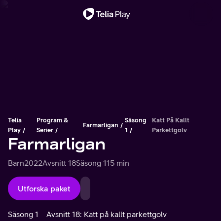
Viktigt meddelande
Telia
Program &
Säsong
Katt På Kallt
Farmarligan
Play
Serier
1
Parkettgolv
Farmarligan
Barn
2022
Avsnitt 18
Säsong 1
15 min
Utforska paket
Säsong 1
Avsnitt 18: Katt på kallt parkettgolv