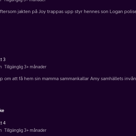
eftersom jakten på Joy trappas upp styr hennes son Logan polise
t 3
n
Tillgänglig 3+ månader
pp om att få hem sin mamma sammankallar Amy samhällets invån
ke
t 4
n
Tillgänglig 3+ månader