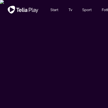
Viktigt meddelande
Start
Tv
Sport
Fot