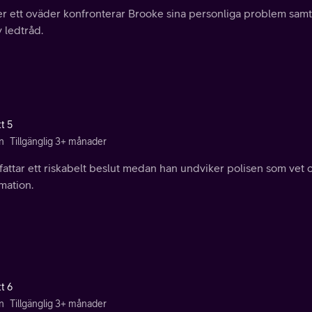
r ett oväder konfronterar Brooke sina personliga problem samti
 ledtråd.
t 5
n
Tillgänglig 3+ månader
fattar ett riskabelt beslut medan han undviker polisen som vet 
mation.
t 6
n
Tillgänglig 3+ månader