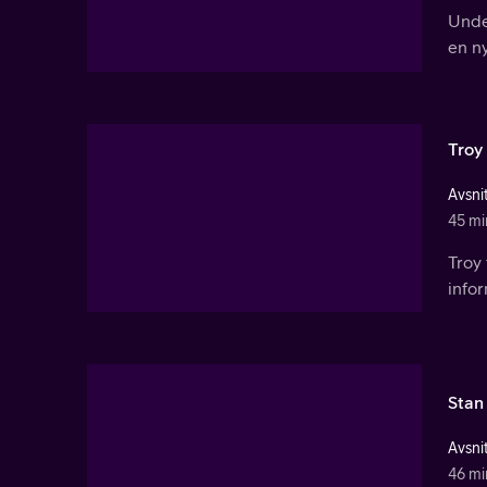
Unde
en ny
Troy
Avsnit
45 mi
Troy 
infor
Stan
Avsnit
46 mi