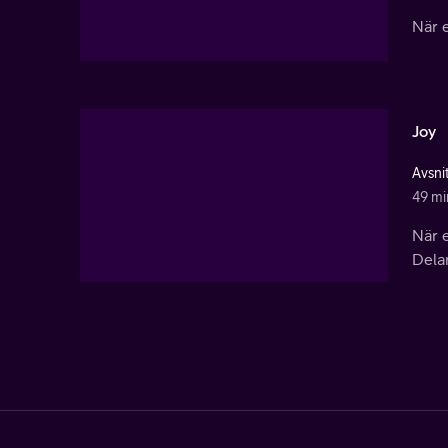
När 
Joy
Avsnit
49 mi
När e
Dela