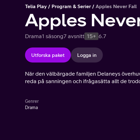
Telia Play
Program & Serier
Apples Never Fall
Apples Never
Drama
1 säsong
7 avsnitt
15+
6.7
Utforska paket
Logga in
När den välbärgade familjen Delaneys överhuvu
reda på sanningen och ifrågasätta allt de trodd
Genrer
Drama