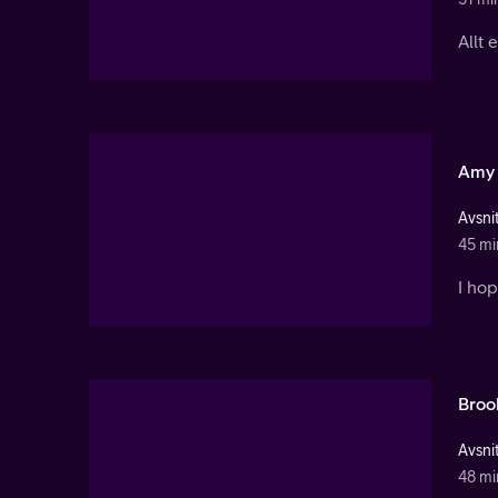
Allt 
Amy
Avsnit
45 mi
I ho
Broo
Avsnit
48 mi