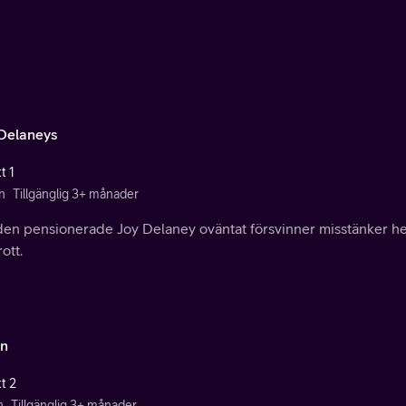
Delaneys
t 1
n
Tillgänglig 3+ månader
den pensionerade Joy Delaney oväntat försvinner misstänker hen
rott.
n
t 2
n
Tillgänglig 3+ månader