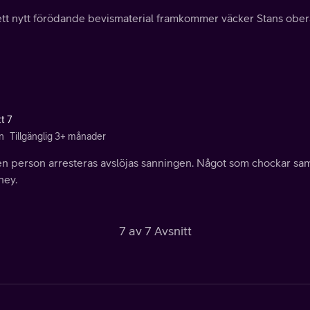
ett nytt förödande bevismaterial framkommer väcker Stans ober
t 7
n
Tillgänglig 3+ månader
n person arresteras avslöjas sanningen. Något som chockar samhä
ney.
7 av 7 Avsnitt