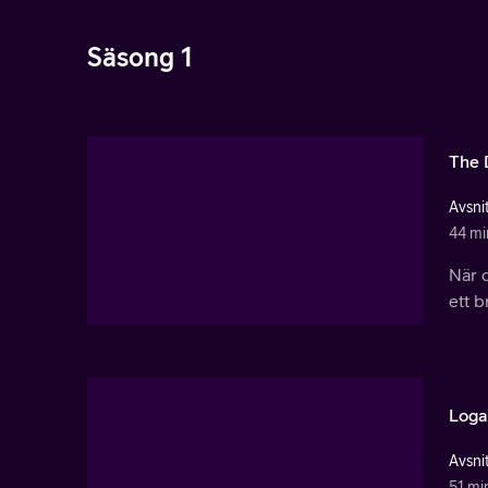
Säsong 1
The 
Avsnit
44 mi
När 
ett b
Loga
Avsnit
51 mi