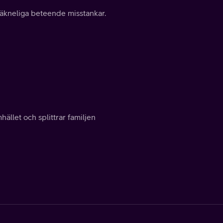
äkneliga beteende misstankar.
llet och splittrar familjen