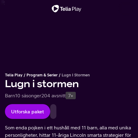
Viktigt meddelande
Telia Play
Program & Serier
Lugn I Stormen
Lugn i stormen
Barn
10 säsonger
204 avsnitt
7+
Utforska paket
Som enda pojken i ett hushåll med 11 barn, alla med unika
personligheter, hittar 11-åriga Lincoln smarta strategier för