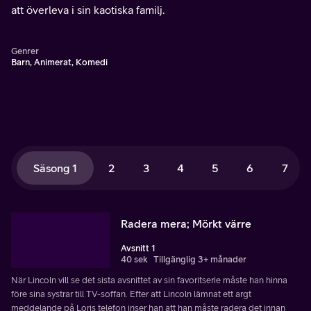
att överleva i sin kaotiska familj.
Genrer
Barn, Animerat, Komedi
Säsong 1
2
3
4
5
6
7
Radera mera; Mörkt värre
Avsnitt 1
40 sek
Tillgänglig 3+ månader
När Lincoln vill se det sista avsnittet av sin favoritserie måste han hinna
före sina systrar till TV-soffan. Efter att Lincoln lämnat ett argt
meddelande på Loris telefon inser han att han måste radera det innan