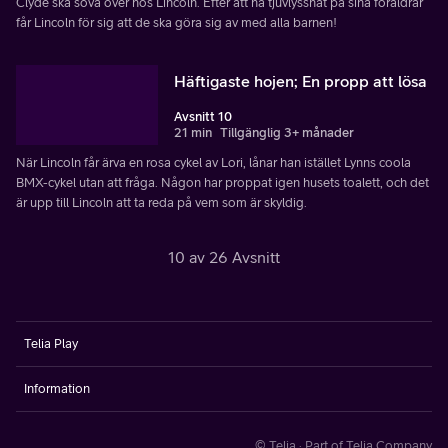
Clyde ska sova över hos Lincoln. Efter att ha tjuvlyssnat på sina föräldrar
får Lincoln för sig att de ska göra sig av med alla barnen!
Häftigaste hojen; En propp att lösa
Avsnitt 10
21 min
Tillgänglig 3+ månader
När Lincoln får ärva en rosa cykel av Lori, lånar han istället Lynns coola
BMX-cykel utan att fråga. Någon har proppat igen husets toalett, och det
är upp till Lincoln att ta reda på vem som är skyldig.
10 av 26 Avsnitt
Telia Play
Information
© Telia · Part of Telia Company