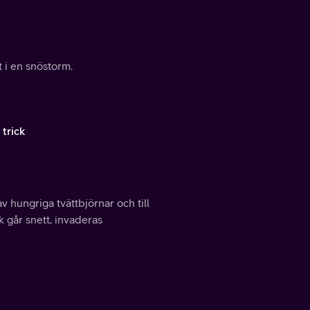
t i en snöstorm.
trick
 hungriga tvättbjörnar och till
k går snett, invaderas