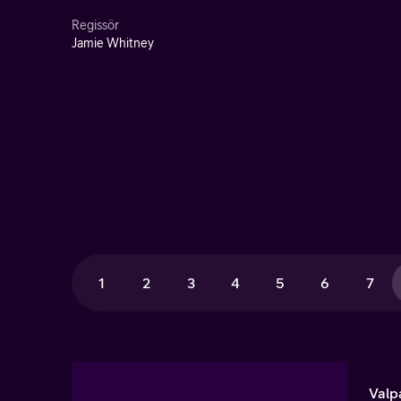
Regissör
Jamie Whitney
1
2
3
4
5
6
7
Valp