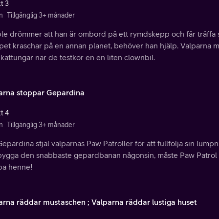
t 3
n
Tillgänglig 3+ månader
le drömmer att han är ombord på ett rymdskepp och får träffa 
pet kraschar på en annan planet, behöver han hjälp. Valparna
kattungar när de testkör en en liten clownbil.
arna stoppar Gepardina
t 4
n
Tillgänglig 3+ månader
epardina stjäl valparnas Paw Patroller för att fullfölja sin lumpn
bygga den snabbaste gepardbanan någonsin, måste Paw Patrol sk
pa henne!
arna räddar mustaschen ; Valparna räddar lustiga huset