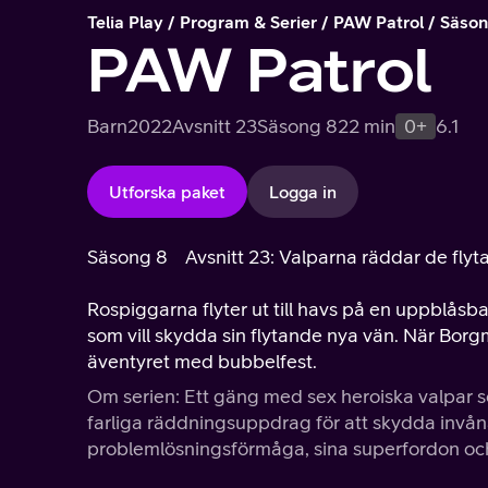
Telia Play
Program & Serier
PAW Patrol
Säson
PAW Patrol
Barn
2022
Avsnitt 23
Säsong 8
22 min
0+
6.1
Utforska paket
Logga in
Säsong 8
Avsnitt 23: Valparna räddar de fly
Rospiggarna flyter ut till havs på en uppblåsb
som vill skydda sin flytande nya vän. När Borg
äventyret med bubbelfest.
Om serien: Ett gäng med sex heroiska valpar s
farliga räddningsuppdrag för att skydda invån
problemlösningsförmåga, sina superfordon oc