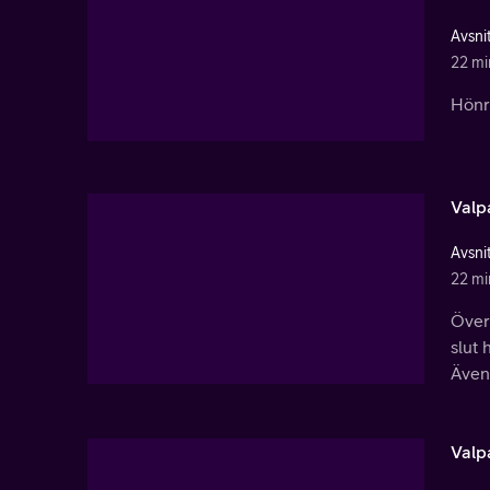
Avsnit
22 mi
Hönri
Valp
Avsnit
22 mi
Överd
slut 
Ävent
Valp