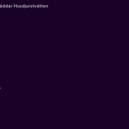
Räddar Husdjurstvätten
r