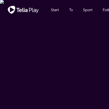
Viktigt meddelande
Start
Tv
Sport
Fot