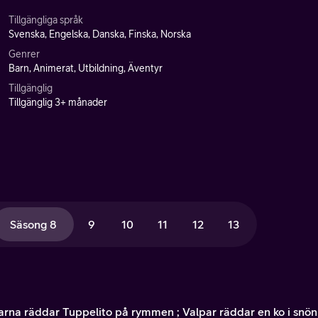
Tillgängliga språk
Svenska, Engelska, Danska, Finska, Norska
Genrer
Barn, Animerat, Utbildning, Äventyr
Tillgänglig
Tillgänglig 3+ månader
Säsong 8
9
10
11
12
13
arna räddar Tuppelito på rymmen ; Valpar räddar en ko i snön