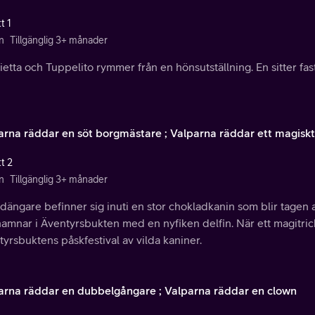
t 1
n
Tillgänglig 3+ månader
etta och Tuppelito rymmer från en hönsutställning. En sitter fas
arna räddar en söt borgmästare ; Valparna räddar ett magiskt 
t 2
n
Tillgänglig 3+ månader
ängare befinner sig inuti en stor chokladkanin som blir tagen av
hamnar i Äventyrsbukten med en nyfiken delfin. När ett magitric
yrsbuktens påskfestival av vilda kaniner.
arna räddar en dubbelgångare ; Valparna räddar en clown