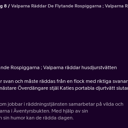
g 8
Valparna Räddar De Flytande Rospiggarna ; Valparna 
tande Rospiggarna ; Valparna räddar husdjurstvätten
ar svan och måste räddas från en flock med riktiga svanar
mästare Överdängare stjäl Katies portabla djurtvätt sluta
om jobbar i räddningstjänsten samarbetar på vilda och
arna i Äventyrsbukten. Med hjälp av sin
h sin humor kan de rädda dagen.