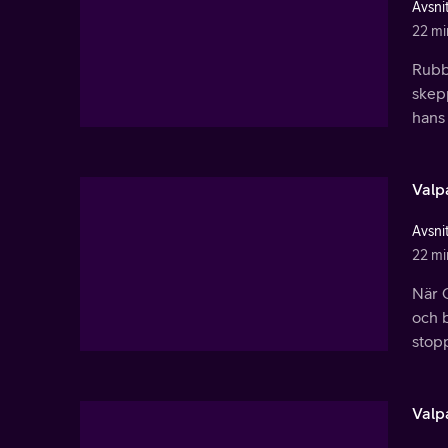
Avsnit
22 mi
Rubb
skep
hans 
Valp
Avsnit
22 mi
När G
och 
stop
Valp