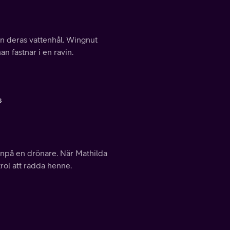
ån deras vattenhål. Wingnut
an fastnar i en ravin.
s
anpå en drönare. När Mathilda
rol att rädda henne.