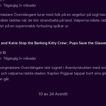
n
Tillgänglig 3+ månader
ästare Överdängare lurar med folk på en segeltur på isigt hav i
måste räddas när de blir strandsatta på land. Valperna måste r
yr på en supersnabb fyrhjuling spårar ur.
 and Katie Stop the Barking Kitty Crew ; Pups Save the Glasse
tt 10
n
Tillgänglig 3+ månader
borgmästare Överdängare stör lugnet i Äventyrsbukten med sina 
e och valparna rädda staden. Kapten Piggvar tappar bort sina g
n går.
10 av 24 Avsnitt