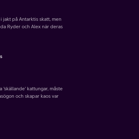
 jakt på Antarktis skatt, men
ädda Ryder och Alex när deras
s
'skällande' kattungar, måste
lasögon och skapar kaos var