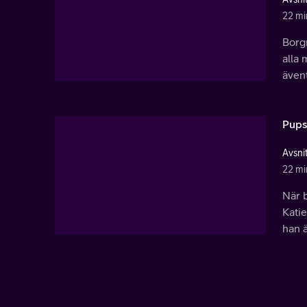
22 mi
Borgm
alla 
ävent
Pups
Avsni
22 mi
När 
Kati
han ä