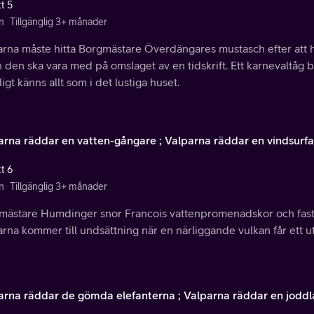
t 5
n
Tillgänglig 3+ månader
arna måste hitta Borgmästare Överdängares mustasch efter att h
 den ska vara med på omslaget av en tidskrift. Ett karnevaltåg bl
ligt känns allt som i det lustiga huset.
arna räddar en vatten-gångare ; Valparna räddar en vindsurfa
t 6
n
Tillgänglig 3+ månader
mästare Humdinger snor Francois vattenpromenadskor och fastn
rna kommer till undsättning när en närliggande vulkan får ett ut
arna räddar de gömda elefanterna ; Valparna räddar en joddl