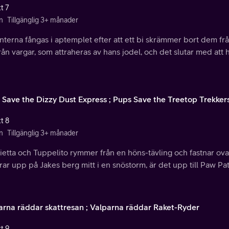
t 7
n
Tillgänglig 3+ månader
nterna fångas i aptemplet efter att ett bi skrämmer bort dem fr
från vargar, som attraheras av hans jodel, och det slutar med att h
 Save the Dizzy Dust Express ; Pups Save the Treetop Trekker
t 8
n
Tillgänglig 3+ månader
ietta och Tuppelito rymmer från en höns-tävling och fastnar ov
ar upp på Jakes berg mitt i en snöstorm, är det upp till Paw Pat
arna räddar skattresan ; Valparna räddar Raket-Ryder
t 9