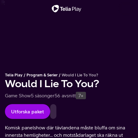
Viktigt meddelande
Telia Play
Program & Serier
Would I Lie To You?
Would I Lie To You?
Game Show
5 säsonger
56 avsnitt
7+
Utforska paket
Komisk panelshow där tävlandena måste bluffa om sina
innersta hemligheter... och motstådarlaget ska räkna ut