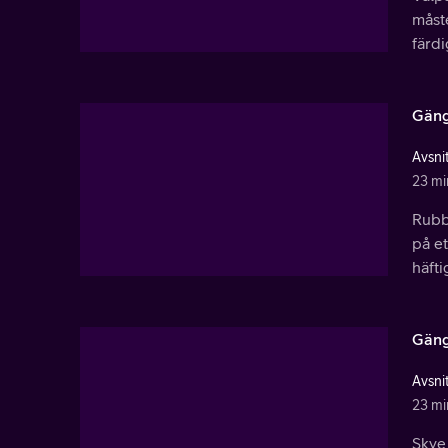
måst
färdi
Gäng
Avsnit
23 mi
Rubbl
på e
häfti
Gäng
Avsnit
23 mi
Skye