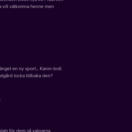
rna vill välkomna henne men
nget en ny sport... Kanin-boll.
rädgård locka tillbaka den?
t
lats för dem så valparna