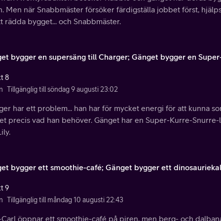
n. Men när Snabbmäster försöker färdigställa jobbet först, hjäl
tt rädda bygget... och Snabbmäster.
et bygger en supersäng till Charger; Gänget bygger en Super
t 8
n
Tillgänglig till söndag 9 augusti 23:02
er har ett problem... han har för mycket energi för att kunna s
et precis vad han behöver. Gänget har en Super-Kurre-Snurre-
ily.
et bygger ett smoothie-café; Gänget bygger ett dinosauriekal
t 9
n
Tillgänglig till måndag 10 augusti 22:43
-Carl öppnar ett smoothie-café på piren, men berg- och dalban