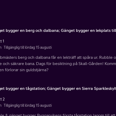
et bygger en berg och dalbana; Gänget bygger en lekplats til
t 1
n
Tillgänglig till lördag 15 augusti
bmästers berg och dalbana får en lekträff att spåra ur. Rubbl
e och säkrare bana. Dags för besiktning på Skall-Gården! Kommer M
n förlorar sin guldstjärna?
et bygger en tågstation; Gänget bygger en Sierra Sparkleskyl
t 2
n
Tillgänglig till lördag 15 augusti
le & gänget bygger Byggarvikens första tågstation lagom till 