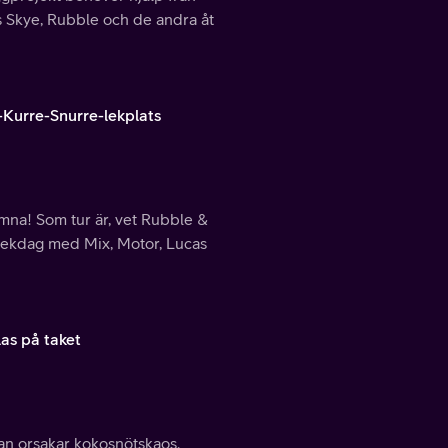
ps Skye, Rubble och de andra åt
-Kurre-Snurre-lekplats
omna! Som tur är, vet Rubble &
lekdag med Mix, Motor, Lucas
as på taket
an orsakar kokosnötskaos.