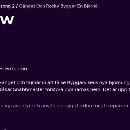
song 2
Gänget Och Rocky Bygger En Björnö
ew
er en björnö
änget och tajmar in att få se Byggarvikens nya björnung
åkar Snabbmäster förstöra björnarnas hem. Det är upp ti
vänliga äventyr och använder byggfordon för att reparera