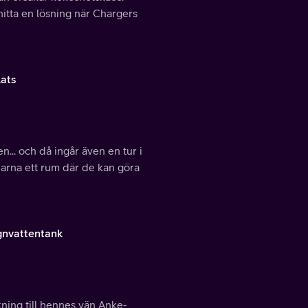
hitta en lösning när Chargers
ats
... och då ingår även en tur i
arna ett rum där de kan göra
gnvattentank
ing till hennes vän Anke-