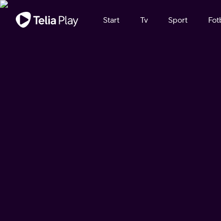
Viktigt meddelande
Start
Tv
Sport
Fot