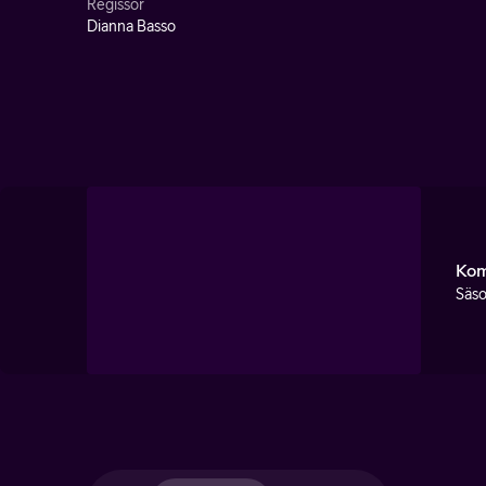
Regissör
Dianna Basso
Kom
Säso