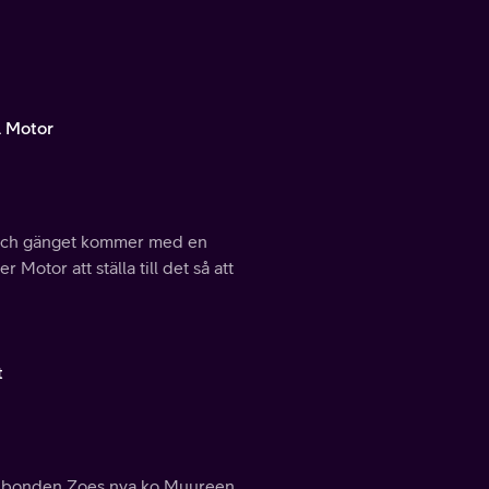
l Motor
e och gänget kommer med en
otor att ställa till det så att
t
att bonden Zoes nya ko Muureen