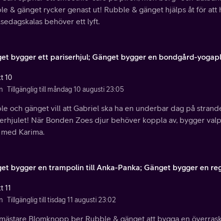
e & gänget rycker genast ut! Rubble & gänget hjälps åt för att 
sedagskalas behöver ett lyft.
et bygger ett pariserhjul; Gänget bygger en bondgård-yogapl
tt 10
n
Tillgänglig till måndag 10 augusti 23:05
e och gänget vill att Gabriel ska ha en underbar dag på stranden
serhjulet! När Bonden Zoes djur behöver koppla av, bygger valp
 med Karima.
et bygger en trampolin till Anka-Panka; Gänget bygger en re
t 11
n
Tillgänglig till tisdag 11 augusti 23:02
mästare Blomknopp ber Rubble & gänget att bygga en överraskn