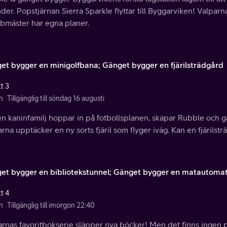
der. Popstjärnan Sierra Sparkle flyttar till Byggarviken! Valpa
bmäster har egna planer.
et bygger en minigolfbana; Gänget bygger en fjärilsträdgård
t 3
n
Tillgänglig till söndag 16 augusti
n kaninfamilj hoppar in på fotbollsplanen, skapar Rubble och gä
rna upptäcker en ny sorts fjäril som flyger iväg. Kan en fjärilst
et bygger en bibliotekstunnel; Gänget bygger en matautoma
t 4
n
Tillgänglig till imorgon 22:40
rnas favoritbokserie släpper nya böcker! Men det finns ingen p