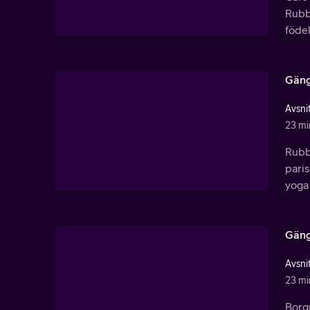
Rubbl
födel
Gäng
Avsni
23 mi
Rubbl
pari
yoga
Gäng
Avsnit
23 mi
Borg