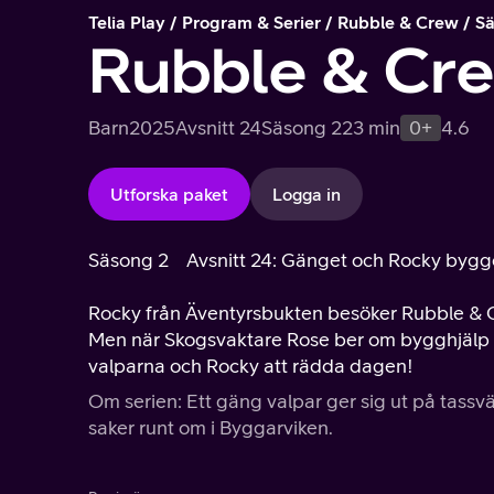
Telia Play
Program & Serier
Rubble & Crew
Sä
Rubble & Cr
Barn
2025
Avsnitt 24
Säsong 2
23 min
0+
4.6
Utforska paket
Logga in
Säsong 2
Avsnitt 24: Gänget och Rocky bygg
Rocky från Äventyrsbukten besöker Rubble & G
Men när Skogsvaktare Rose ber om bygghjälp r
valparna och Rocky att rädda dagen!
Om serien: Ett gäng valpar ger sig ut på tass
saker runt om i Byggarviken.