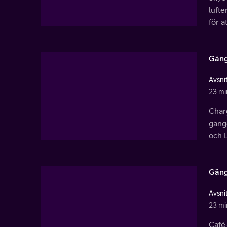
lufte
för a
Gäng
Avsnit
23 mi
Charg
gäng
och L
Gäng
Avsnit
23 mi
Café