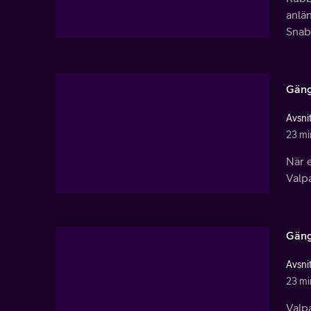
anlän
Snab
Gäng
Avsnit
23 mi
När e
Valpa
Gäng
Avsnit
23 mi
Valpa