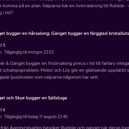
e komma på en plan. Valparna har en överraskning till Rubble -
g i tid?
et bygger en hårsalong; Gänget bygger en färgglad kristalluts
t 5
n
Tillgänglig till imorgon 23:02
e & Gänget bygger en frisörsalong precis i tid till farfars viktig
tt schampoproblem. Motor och Lily gör en glänsande upptäckt s
gaste ljusshowen som valparna någonsin har sett.
et och Skye bygger en fjällstuga
t 6
n
Tillgänglig till tisdag 11 augusti 22:40
 från Äventyrsbukten besöker Rubble och gänget när deras byg