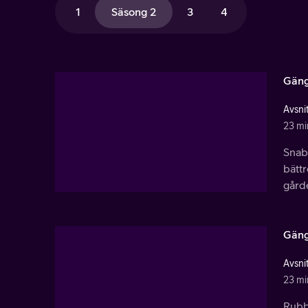
1
Säsong 2
3
4
Gäng
Avsnit
23 mi
Snab
bättr
gårde
Gäng
Avsnit
23 mi
Rubb