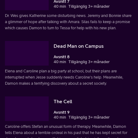
Avsnitt 7
40 min
Tillgänglig 3+ månader
Dr. Wes gives Katherine some disturbing news. Jeremy and Bonnie share
a glimmer of hope after talking with Amara. Silas fails to keep a promise
which causes Damon to turn to Tessa for help with his new plan.
Dead Man on Campus
Avsnitt 8
40 min
Tillgänglig 3+ månader
Elena and Caroline plan a big party at school, but their plans are
interrupted when Jesse suddenly needs Caroline's help. Meanwhile,
Damon makes a terrifying discovery about a secret society.
The Cell
Avsnitt 9
40 min
Tillgänglig 3+ månader
Caroline offers Stefan an unusual form of therapy. Meanwhile, Damon
tells Elena about a terrible ordeal in his past that he has kept secret for