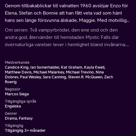
Genom tillbakablickar till valnatten 1960 avslöjar Enzo för
Elena, Stefan och Bonnie att han fått veta vad som hänt
hans sen länge försvunna älskade, Maggie. Med motvillig
hjälp från Liv och Luke tar saker senare en otrevlig
Om serien: Två vampyrbröder, den ene ond och den
vändning.
andra god, återvänder till hemstaden Mystic Falls där
övernaturliga varelser lever i hemlighet bland invånarna.
Förälskade i samma tjej, är det upp till henne vem av dem
hon ska välja.
Medverkande
Candice King, Ian Somerhalder, Kat Graham, Kayla Ewell,
Matthew Davis, Michael Malarkey, Michael Trevino, Nina
Dobrev, Paul Wesley, Sara Canning, Steven R. McQueen, Zach
Roerig
Regissör
Marcos Siega
Tillgängliga språk
Engelska
Genrer
Drama, Fantasy
Tillgänglig
Tillgänglig 3+ månader