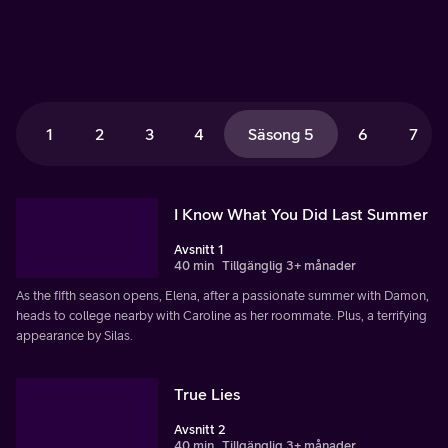
1
2
3
4
Säsong 5
6
7
I Know What You Did Last Summer
Avsnitt 1
40 min
Tillgänglig 3+ månader
As the fifth season opens, Elena, after a passionate summer with Damon,
heads to college nearby with Caroline as her roommate. Plus, a terrifying
appearance by Silas.
True Lies
Avsnitt 2
40 min
Tillgänglig 3+ månader