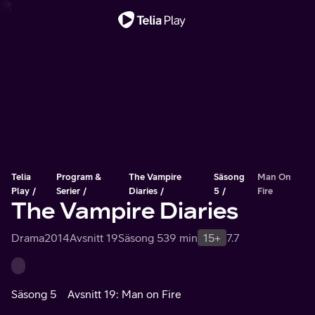
Viktigt meddelande
Telia
Program &
The Vampire
Säsong
Man On
Play
Serier
Diaries
5
Fire
The Vampire Diaries
Drama
2014
Avsnitt 19
Säsong 5
39 min
15+
7.7
Säsong 5
Avsnitt 19: Man on Fire