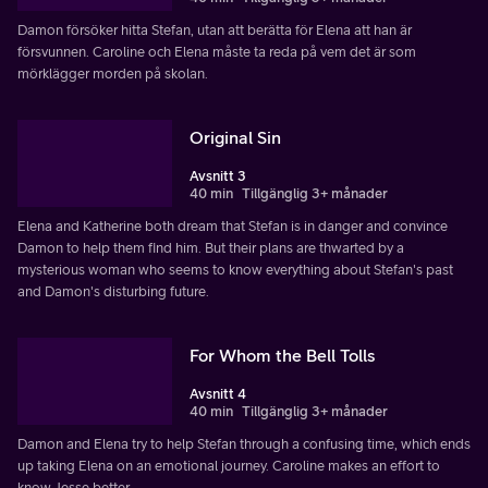
Damon försöker hitta Stefan, utan att berätta för Elena att han är
försvunnen. Caroline och Elena måste ta reda på vem det är som
mörklägger morden på skolan.
Original Sin
Avsnitt 3
40 min
Tillgänglig 3+ månader
Elena and Katherine both dream that Stefan is in danger and convince
Damon to help them find him. But their plans are thwarted by a
mysterious woman who seems to know everything about Stefan's past
and Damon's disturbing future.
For Whom the Bell Tolls
Avsnitt 4
40 min
Tillgänglig 3+ månader
Damon and Elena try to help Stefan through a confusing time, which ends
up taking Elena on an emotional journey. Caroline makes an effort to
know Jesse better.