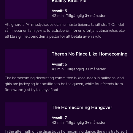
Reality Bites Me
Avsnitt 5
42 min
Tillgänglig 3+ månader
Att ignorera "A" misslyckades och nu måste tjejerna ta sitt straff. Om det
så innebär en familjekris, föräldraberöm för en oförtjänt utmärkelse, eller
att klä sig i helt omoderna paltor för att betala av en skuld.
There's No Place Like Homecoming
Avsnitt 6
42 min
Tillgänglig 3+ månader
The homecoming decorating committee is knee-deep in balloons, and
girls are jockeying for position to be the queen, while four friends from
Rosewood just try to stay afloat.
The Homecoming Hangover
Avsnitt 7
42 min
Tillgänglig 3+ månader
In the aftermath of the disastrous homecoming dance, the girls try to sort