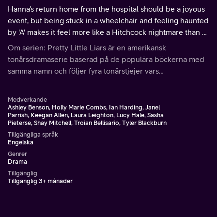
Hanna's return home from the hospital should be a joyous
event, but being stuck in a wheelchair and feeling haunted
by 'A' makes it feel more like a Hitchcock nightmare than a
proper homecoming.
Om serien: Pretty Little Liars är en amerikansk
tonårsdramaserie baserad på de populära böckerna med
samma namn och följer fyra tonårstjejer vars
umgängeskrets faller isär efter att gängets ledare
försvinner.
Medverkande
Ashley Benson, Holly Marie Combs, Ian Harding, Janel
Parrish, Keegan Allen, Laura Leighton, Lucy Hale, Sasha
Pieterse, Shay Mitchell, Troian Bellisario, Tyler Blackburn
Tillgängliga språk
Engelska
Genrer
Drama
Tillgänglig
Tillgänglig 3+ månader