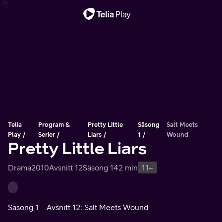
Viktigt meddelande
Telia
Program &
Pretty Little
Säsong
Salt Meets
Play
Serier
Liars
1
Wound
Pretty Little Liars
Drama
2010
Avsnitt 12
Säsong 1
42 min
11+
Säsong 1
Avsnitt 12: Salt Meets Wound