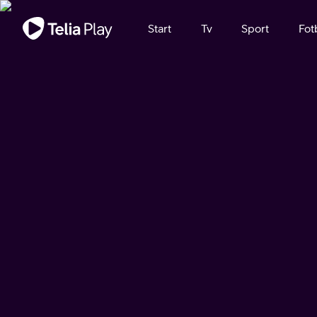
Viktigt meddelande
Start
Tv
Sport
Fot