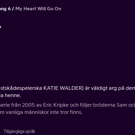
ong 6
My Heart Will Go On
l
gästskådespelerska KATIE WALDER) är väldigt arg på de
da henne.
erie från 2005 av Eric Kripke och följer bröderna Sam oc
 vanliga människor inte tror finns.
Tillgängliga språk