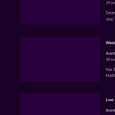
39 mi
Dean 
upp "
Week
Avsnit
38 mi
När 
MARK 
Live
Avsnit