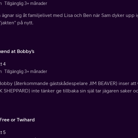
n
Tillgänglig 3+ månader
ägnar sig åt familjelivet med Lisa och Ben när Sam dyker upp ig
jakten" på nytt.
end at Bobby's
t 4
n
Tillgänglig 3+ månader
Bobby (återkommande gästskådespelare JIM BEAVER) inser att 
SHEPPARD) inte tänker ge tillbaka sin själ tar jägaren saker oc
 Free or Twihard
t 5