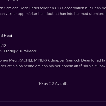
n Sam och Dean undersöker en UFO-observation blir Dean bortf
an vaknar upp märker han dock att han inte har med utomjording
d Heat
tt 10
n
Tillgänglig 3+ månader
nen Meg (RACHEL MINER) kidnappar Sam och Dean för att få 
der att hjälpa henne om hon hjälper honom att få sin själ tillba
10 av 22 Avsnitt