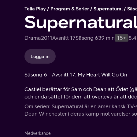
Telia Play
Program & Serier
Supernatural
Säs
Supernatura
Drama
2011
Avsnitt 17
Säsong 6
39 min
15+
8.4
Logga in
Säsong 6
Avsnitt 17: My Heart Will Go On
Castiel berättar för Sam och Dean att Ödet (
och enda sättet för dem att överleva är att dö
Om serien: Supernatural är en amerikansk TV-s
Dean Winchester i deras kamp mot varelser som
Medverkande