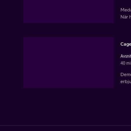
Meda
När h
Cage
Avsni
40 mi
Demo
erbju