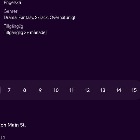
Engelska
Genrer
Drama, Fantasy, Skräck, Övernaturligt
Tillgänglig
Tillgänglig 3+ månader
7
8
9
10
11
12
13
14
15
 on Main St.
t 1