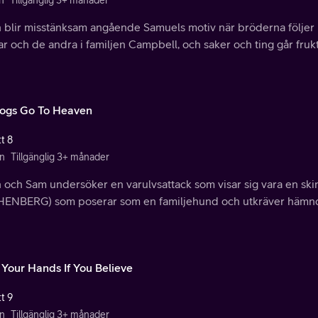
n
Tillgänglig 3+ månader
 blir misstänksam angående Samuels motiv när bröderna följer 
r och de andra i familjen Campbell, och saker och ting går frukt
Dogs Go To Heaven
t 8
n
Tillgänglig 3+ månader
 och Sam undersöker en varulvsattack som visar sig vara en s
ENBERG) som poserar som en familjehund och utkräver hämnd p
 Your Hands If You Believe
t 9
n
Tillgänglig 3+ månader