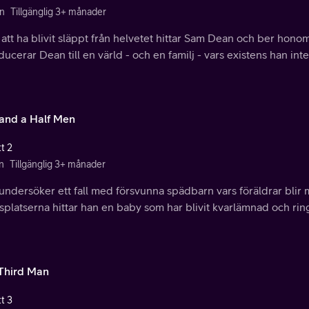
n
Tillgänglig 3+ månader
 att ha blivit släppt från helvetet hittar Sam Dean och ber hon
ducerar Dean till en värld - och en familj - vars existens han inte
and a Half Men
t 2
n
Tillgänglig 3+ månader
undersöker ett fall med försvunna spädbarn vars föräldrar blir
splatserna hittar han en baby som har blivit kvarlämnad och rin
Third Man
t 3