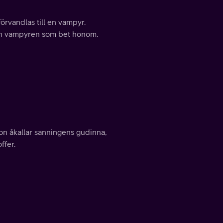
örvandlas till en vampyr.
rån vampyren som bet honom.
n åkallar sanningens gudinna,
ffer.