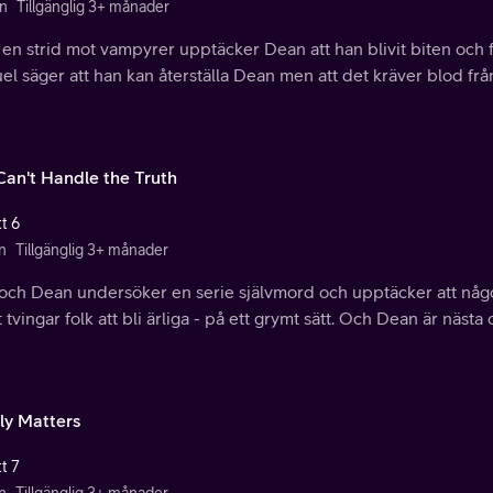
n
Tillgänglig 3+ månader
 en strid mot vampyrer upptäcker Dean att han blivit biten och f
el säger att han kan återställa Dean men att det kräver blod f
Can't Handle the Truth
t 6
n
Tillgänglig 3+ månader
och Dean undersöker en serie självmord och upptäcker att någo
t tvingar folk att bli ärliga - på ett grymt sätt. Och Dean är nästa o
ly Matters
t 7