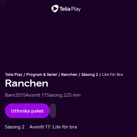
Viktigt meddelande
Telia Play
Program & Serier
Ranchen
Säsong 2
Lite För Bra
Ranchen
Barn
2015
Avsnitt 17
Säsong 2
25 min
Utforska paket
Säsong 2
Avsnitt 17: Lite för bra