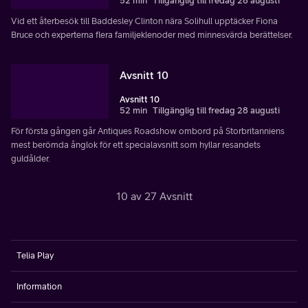
52 min
Tillgänglig till fredag 28 augusti
Vid ett återbesök till Baddesley Clinton nära Solihull upptäcker Fiona
Bruce och experterna flera familjeklenoder med minnesvärda berättelser.
Avsnitt 10
Avsnitt 10
52 min
Tillgänglig till fredag 28 augusti
För första gången går Antiques Roadshow ombord på Storbritanniens
mest berömda ånglok för ett specialavsnitt som hyllar resandets
guldålder.
10 av 27 Avsnitt
Telia Play
Information