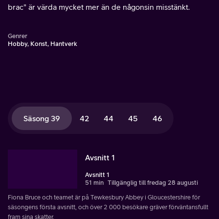
brac" är värda mycket mer än de någonsin misstänkt.
Genrer
Hobby, Konst, Hantverk
Säsong 39
42
44
45
46
Avsnitt 1
Avsnitt 1
51 min
Tillgänglig till fredag 28 augusti
Fiona Bruce och teamet är på Tewkesbury Abbey i Gloucestershire för
säsongens första avsnitt, och över 2 000 besökare gräver förväntansfullt
fram sina skatter.