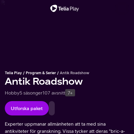
Viktigt meddelande
Telia Play
Program & Serier
Antik Roadshow
Antik Roadshow
Hobby
5 säsonger
107 avsnitt
7+
Utforska paket
Experter uppmanar allmänheten att ta med sina
antikviteter för granskning. Vissa tycker att deras "bric-a-