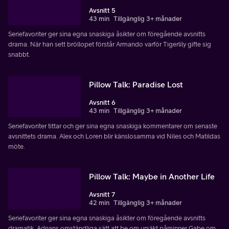
Avsnitt 5
43 min
Tillgänglig 3+ månader
Seriefavoriter ger sina egna snaskiga åsikter om föregående avsnitts
drama. När han sett bröllopet förstår Armando varför Tigerlily gifte sig
snabbt.
Pillow Talk: Paradise Lost
Avsnitt 6
43 min
Tillgänglig 3+ månader
Seriefavoriter tittar och ger sina egna snaskiga kommentarer om senaste
avsnittets drama. Alex och Loren blir känslosamma vid Niles och Matildas
möte.
Pillow Talk: Maybe in Another Life
Avsnitt 7
42 min
Tillgänglig 3+ månader
Seriefavoriter ger sina egna snaskiga åsikter om föregående avsnitts
dramatik. Adnans omständliga sätt att be om ursäkt påminner Gabe om