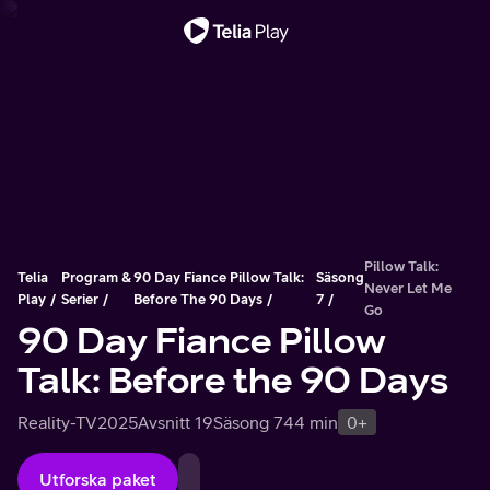
Viktigt meddelande
Pillow Talk:
Telia
Program &
90 Day Fiance Pillow Talk:
Säsong
Never Let Me
Play
Serier
Before The 90 Days
7
Go
90 Day Fiance Pillow
Talk: Before the 90 Days
Reality-TV
2025
Avsnitt 19
Säsong 7
44 min
0+
Utforska paket