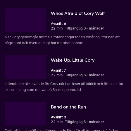
Who's Afraid of Cory Wolf
Avsnitt 6
22 min
Tillgänglig 3+ månader
När Cory genomgår normala förändringar för en tonåring, tror han att
något ont och övernaturligt har drabbat honom.
Wake Up, Little Cory
Avsnitt 7
22 min
Tillgänglig 3+ månader
Litteraturen blir levande för Cory när han inser att kärlek och förtal är lika
aktuellt i dag som det var på Shakespeares tid.
Band on the Run
Avsnitt 8
22 min
Tillgänglig 3+ månader
Trots att han berättat en förnedrande lögn för att imponera på flickor