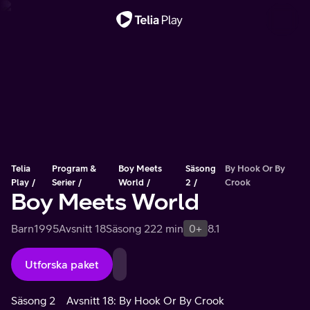
Viktigt meddelande
Telia
Program &
Boy Meets
Säsong
By Hook Or By
Play
Serier
World
2
Crook
Boy Meets World
Barn
1995
Avsnitt 18
Säsong 2
22 min
0+
8.1
Utforska paket
Säsong 2
Avsnitt 18: By Hook Or By Crook