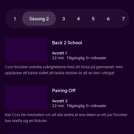
1
Säsong 2
3
4
5
6
7
Back 2 School
Avsnitt 1
22 min
Tillgänglig 3+ månader
Cory försöker undvika svårigheterna med att börja på gymnasiet, men
upptäcker att bästa sättet att tackla rädslan är att se den i vitögat.
Pairing Off
Avsnitt 2
22 min
Tillgänglig 3+ månader
När Cory blir medveten om att alla andra är ena delen av ett par försöker
han skaffa sig en flickvän.