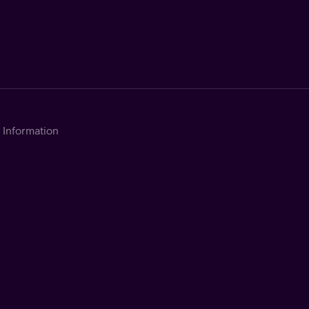
Information
Kontakta Telia
Om tjänsten
Support
Integritetsinformation
Dynamisk reklam
Cookies
Cookie-inställningar
Tillgänglighet