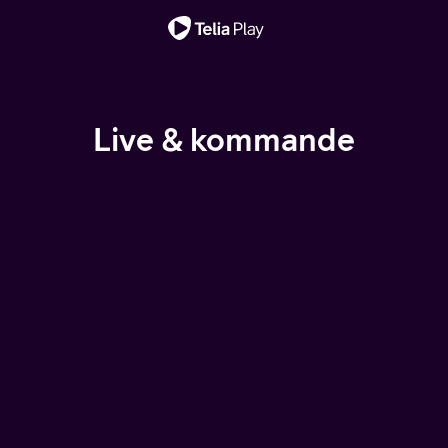
Viktigt meddelande
Live & kommande