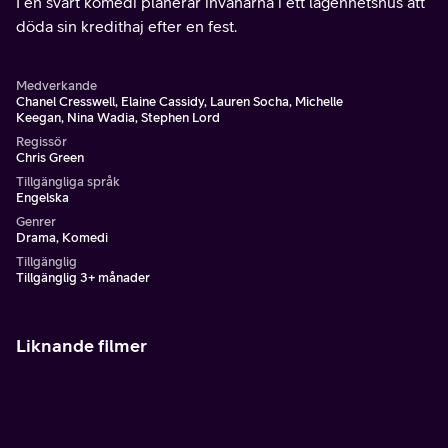
I en svart komedi planerar invånarna i ett lägenhetshus att
döda sin kredithaj efter en fest.
Medverkande
Chanel Cresswell, Elaine Cassidy, Lauren Socha, Michelle
Keegan, Nina Wadia, Stephen Lord
Regissör
Chris Green
Tillgängliga språk
Engelska
Genrer
Drama, Komedi
Tillgänglig
Tillgänglig 3+ månader
Liknande filmer