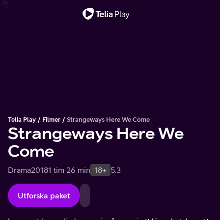
Viktigt meddelande
Telia Play
Filmer
Strangeways Here We Come
Strangeways Here We
Come
Drama
2018
1 tim 26 min
18+
5.3
Utforska paket