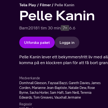
Telia Play
Filmer
Pelle Kanin
Pelle Kanin
Barn
2018
1 tim 30 min
7+
6.6
Utforska paket
Logga in
Pelle Kanin lever ett bekymmersfritt liv med all
komma på en klockren plan för att få bort gran
Medverkande
Domhnall Gleeson, Fayssal Bazzi, Gareth Davies, James
Corden, Marianne Jean-Baptiste, Natalie Dew, Rose
Byrne, Sacha Horler, Sam Haft, Sam Neill, Terenia
Edwards, Tom Greaves, Vauxhall Jermaine
Regissör