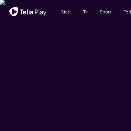
Viktigt meddelande
Start
Tv
Sport
Fot