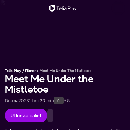
Viktigt meddelande
Telia Play
Filmer
Meet Me Under The Mistletoe
Meet Me Under the
Mistletoe
Drama
2023
1 tim 20 min
7+
5.8
Utforska paket