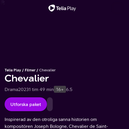
Viktigt meddelande
Telia Play
Filmer
Chevalier
Chevalier
Drama
2023
1 tim 49 min
16+
6.5
Utforska paket
Inspirerad av den otroliga sanna historien om
kompositören Joseph Bologne, Chevalier de Saint-