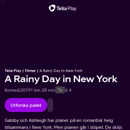
Viktigt meddelande
Telia Play
Filmer
A Rainy Day In New York
A Rainy Day in New York
Komedi
2019
1 tim 28 min
7+
6.4
Utforska paket
Gatsby och Ashleigh har planer på en romantisk helg
tillsammans i New York. Men planen går i stöpet. De skiljs