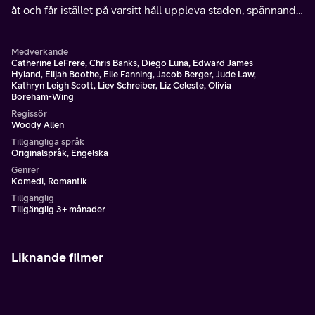
åt och får istället på varsitt håll uppleva staden, spännande
möten och komiska äventyr.
Medverkande
Catherine LeFrere, Chris Banks, Diego Luna, Edward James
Hyland, Elijah Boothe, Elle Fanning, Jacob Berger, Jude Law,
Kathryn Leigh Scott, Liev Schreiber, Liz Celeste, Olivia
Boreham-Wing
Regissör
Woody Allen
Tillgängliga språk
Originalspråk, Engelska
Genrer
Komedi, Romantik
Tillgänglig
Tillgänglig 3+ månader
Liknande filmer