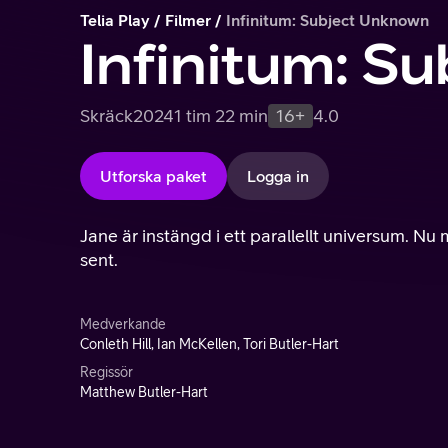
Telia Play
Filmer
Infinitum: Subject Unknown
Infinitum: S
Skräck
2024
1 tim 22 min
16+
4.0
Utforska paket
Logga in
Jane är instängd i ett parallellt universum. Nu 
sent.
Medverkande
Conleth Hill, Ian McKellen, Tori Butler-Hart
Regissör
Matthew Butler-Hart