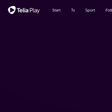
Viktigt meddelande
Start
Tv
Sport
Fot