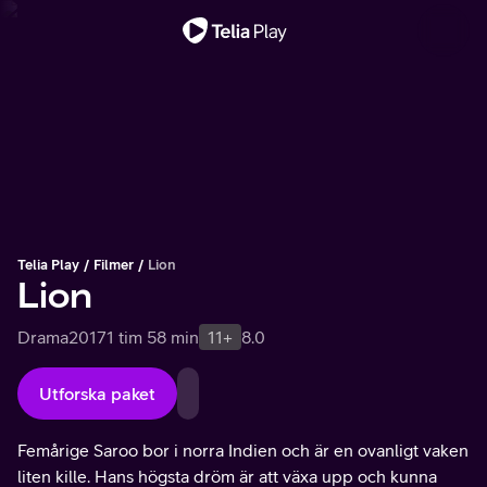
Viktigt meddelande
Telia Play
Filmer
Lion
Lion
Drama
2017
1 tim 58 min
11+
8.0
Utforska paket
Femårige Saroo bor i norra Indien och är en ovanligt vaken
liten kille. Hans högsta dröm är att växa upp och kunna