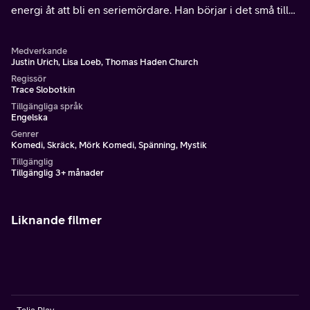
energi åt att bli en seriemördare. Han börjar i det små tills
han träffar sin drömtjej som vill bli hans första offer.
Medverkande
Justin Urich, Lisa Loeb, Thomas Haden Church
Regissör
Trace Slobotkin
Tillgängliga språk
Engelska
Genrer
Komedi, Skräck, Mörk Komedi, Spänning, Mystik
Tillgänglig
Tillgänglig 3+ månader
Liknande filmer