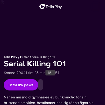
Viktigt meddelande
Telia Play
Filmer
Serial Killing 101
Serial Killing 101
Komedi
2004
1 tim 28 min
18+
5.1
Utforska paket
När en missnöjd gymnasieelev blir krånglig för sin
bristande ambition, bestämmer han sig för att ägna sin