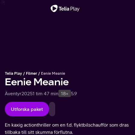
Viktigt meddelande
Telia Play
Filmer
Eenie Meanie
Eenie Meanie
Äventyr
2025
1 tim 47 min
18+
5.9
Utforska paket
En kaxig actionthriller om en f.d. flyktbilschaufför som dras
tillbaka till sitt skumma förflutna.