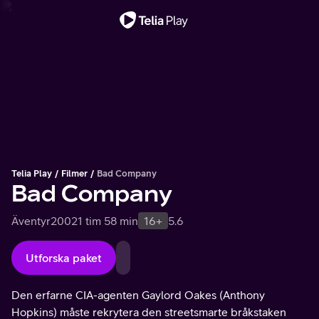
Viktigt meddelande
Telia Play
Filmer
Bad Company
Bad Company
Äventyr
2002
1 tim 58 min
16+
5.6
Utforska paket
Den erfarne CIA-agenten Gaylord Oakes (Anthony
Hopkins) måste rekrytera den streetsmarte bråkstaken