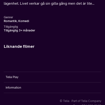
lägenhet. Livet verkar gå sin gilla gång men det är lite
tråkigt för Amélie är mycket ensam. Men så en dag
förändras allting...
Genrer
Romantik, Komedi
Tillgänglig
Tillgänglig 3+ månader
Liknande filmer
Telia Play
Information
© Telia · Part of Telia Company