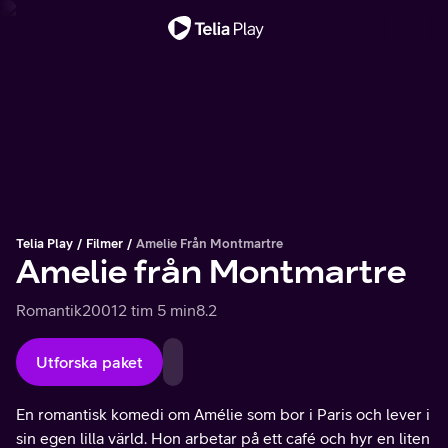
Viktigt meddelande
Telia Play
Filmer
Amelie Från Montmartre
Amelie från Montmartre
Romantik
2001
2 tim 5 min
8.2
Utforska paket
En romantisk komedi om Amélie som bor i Paris och lever i
sin egen lilla värld. Hon arbetar på ett café och hyr en liten