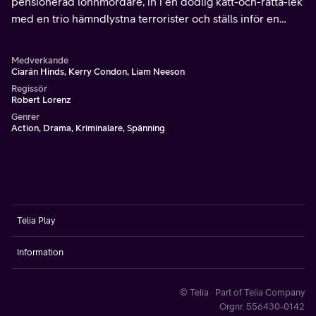
pensionerad lönnmördare, in i en dödlig katt-och-råtta-lek
med en trio hämndlystna terrorister och ställs inför en
livstid av synder.
Medverkande
Ciarán Hinds, Kerry Condon, Liam Neeson
Regissör
Robert Lorenz
Genrer
Action, Drama, Kriminalare, Spänning
Telia Play
Information
© Telia · Part of Telia Company
Orgnr. 556430-0142