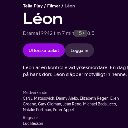
Telia Play
Filmer
Léon
Léon
Drama
1994
2 tim 7 min
15+
8.5
Utforska paket
Logga in
Léon är en kontrollerad yrkesmördare. En dag 
på hans dörr. Léon släpper motvilligt in henne
Medverkande
Carl J. Matusovich, Danny Aiello, Elizabeth Regen, Ellen
Greene, Gary Oldman, Jean Reno, Michael Badalucco,
Natalie Portman, Peter Appel
Regissör
Luc Besson