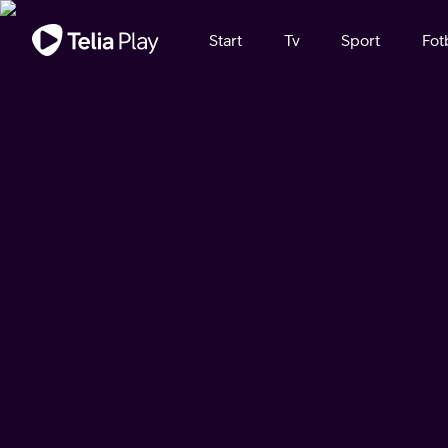
Viktigt meddelande
Start
Tv
Sport
Fot