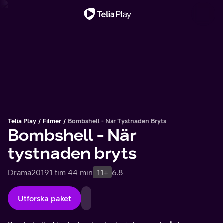
Viktigt meddelande
Telia Play
Filmer
Bombshell - När Tystnaden Bryts
Bombshell - När
tystnaden bryts
Drama
2019
1 tim 44 min
11+
6.8
Utforska paket