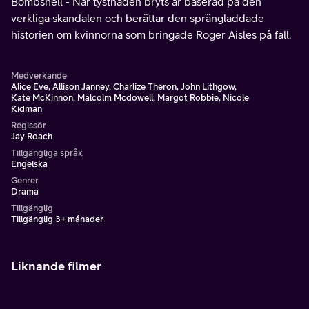
Bombshell - När tystnaden bryts är baserad på den
verkliga skandalen och berättar den sprängladdade
historien om kvinnorna som bringade Roger Aisles på fall.
Medverkande
Alice Eve, Allison Janney, Charlize Theron, John Lithgow,
Kate McKinnon, Malcolm Mcdowell, Margot Robbie, Nicole
Kidman
Regissör
Jay Roach
Tillgängliga språk
Engelska
Genrer
Drama
Tillgänglig
Tillgänglig 3+ månader
Liknande filmer