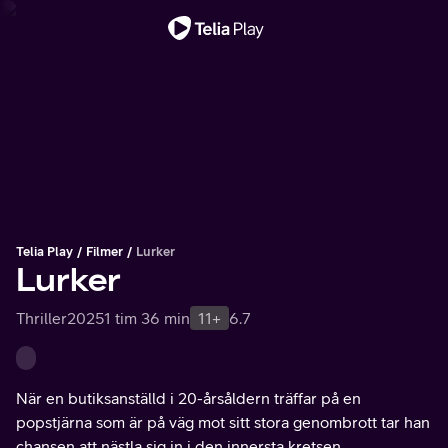
Viktigt meddelande
Telia Play
Filmer
Lurker
Lurker
Thriller
2025
1 tim 36 min
11+
6.7
När en butiksanställd i 20-årsåldern träffar på en
popstjärna som är på väg mot sitt stora genombrott tar han
chansen att nästla sig in i den innersta kretsen.