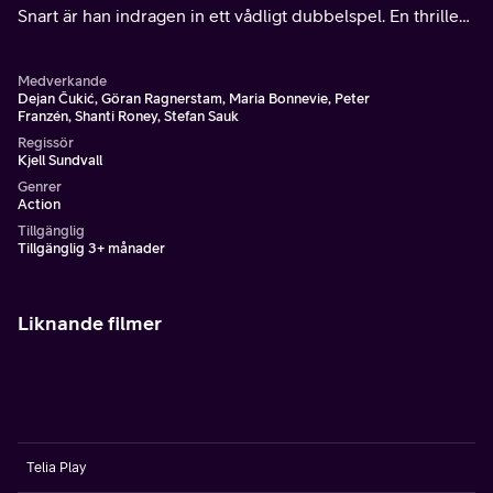
Snart är han indragen in ett vådligt dubbelspel. En thriller
av Kjell Sundvall (Jägarna) med Shanti Roney, Maria
Bonnevie och Stefan Sauk.
Medverkande
Dejan Čukić, Göran Ragnerstam, Maria Bonnevie, Peter
Franzén, Shanti Roney, Stefan Sauk
Regissör
Kjell Sundvall
Genrer
Action
Tillgänglig
Tillgänglig 3+ månader
Liknande filmer
Telia Play