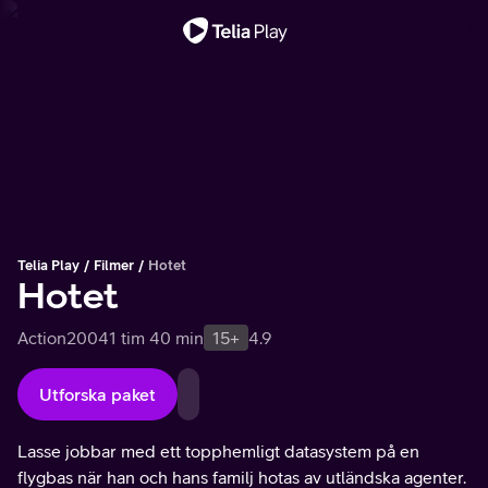
Viktigt meddelande
Telia Play
Filmer
Hotet
Hotet
Action
2004
1 tim 40 min
15+
4.9
Utforska paket
Lasse jobbar med ett topphemligt datasystem på en
flygbas när han och hans familj hotas av utländska agenter.