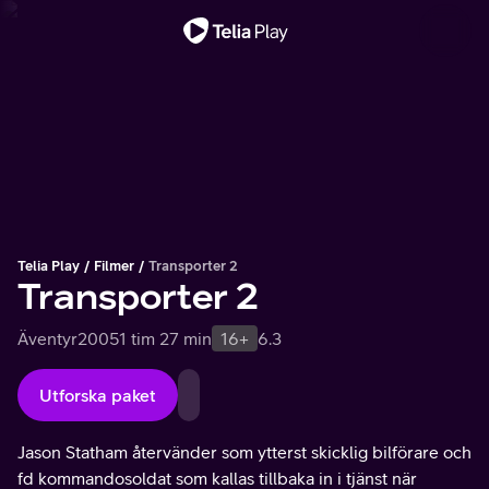
Viktigt meddelande
Telia Play
Filmer
Transporter 2
Transporter 2
Äventyr
2005
1 tim 27 min
16+
6.3
Utforska paket
Jason Statham återvänder som ytterst skicklig bilförare och
fd kommandosoldat som kallas tillbaka in i tjänst när