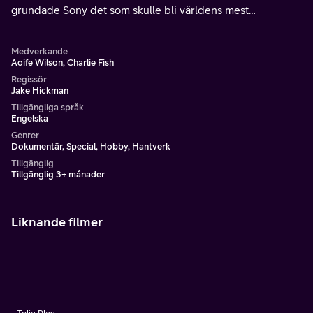
grundade Sony det som skulle bli världens mest
framgångsrika kedja av spelkonsoler. PlayStation var här
för att stanna.
Medverkande
Aoife Wilson, Charlie Fish
Regissör
Jake Hickman
Tillgängliga språk
Engelska
Genrer
Dokumentär, Special, Hobby, Hantverk
Tillgänglig
Tillgänglig 3+ månader
Liknande filmer