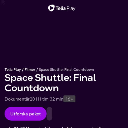
Viktigt meddelande
Telia Play
Filmer
Space Shuttle: Final Countdown
Space Shuttle: Final
Countdown
Dokumentär
2011
1 tim 32 min
16+
Utforska paket