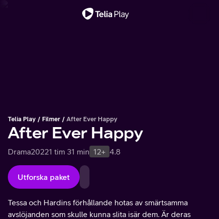
Viktigt meddelande
Telia Play
Filmer
After Ever Happy
After Ever Happy
Drama
2022
1 tim 31 min
12+
4.8
Utforska paket
Tessa och Hardins förhållande hotas av smärtsamma
avslöjanden som skulle kunna slita isär dem. Är deras