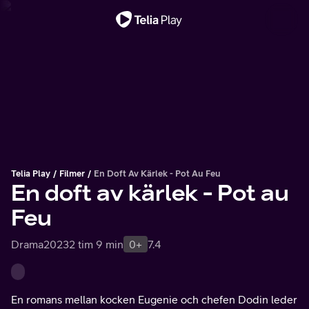
Viktigt meddelande
Telia Play
Filmer
En Doft Av Kärlek - Pot Au Feu
En doft av kärlek - Pot au
Feu
Drama
2023
2 tim 9 min
0+
7.4
En romans mellan kocken Eugenie och chefen Dodin leder