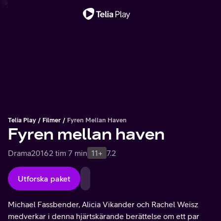
Viktigt meddelande
Telia Play
Filmer
Fyren Mellan Haven
Fyren mellan haven
Drama
2016
2 tim 7 min
11+
7.2
Utforska paket
Michael Fassbender, Alicia Vikander och Rachel Weisz
medverkar i denna hjärtskärande berättelse om ett par