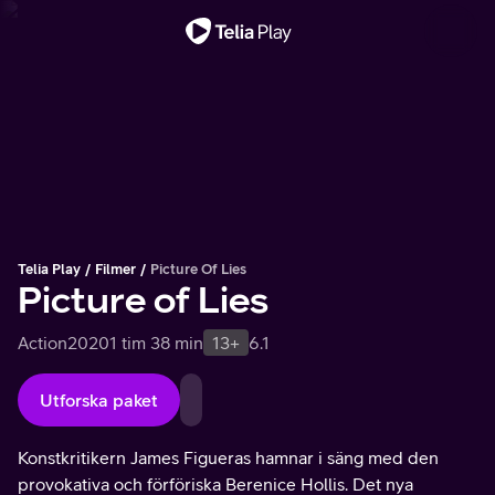
Viktigt meddelande
Telia Play
Filmer
Picture Of Lies
Picture of Lies
Action
2020
1 tim 38 min
13+
6.1
Utforska paket
Konstkritikern James Figueras hamnar i säng med den
provokativa och förföriska Berenice Hollis. Det nya