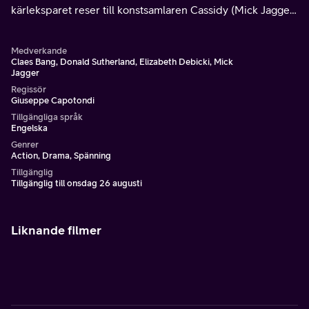
kärleksparet reser till konstsamlaren Cassidy (Mick Jagger)
som bor i ett överdådigt palats vid Comosjön.
Medverkande
Claes Bang, Donald Sutherland, Elizabeth Debicki, Mick
Jagger
Regissör
Giuseppe Capotondi
Tillgängliga språk
Engelska
Genrer
Action, Drama, Spänning
Tillgänglig
Tillgänglig till onsdag 26 augusti
Liknande filmer