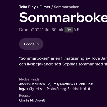
Telia Play
Filmer
Sommarboken
Sommarbok
Drama
2024
1 tim 30 min
0+
6.5
Logga in
"Sommarboken" är en filmatisering av Tove Jans
och livsbejakande sätt Sophias sommar med sin 
Medverkande
Anders Danielsen Lie, Emily Matthews, Glenn Close,
Ingvar Sigurdsson, Pekka Strang, Sophia Heikkilä
Regissör
Charlie McDowell