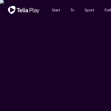
Viktigt meddelande
Start
Tv
Sport
Fot