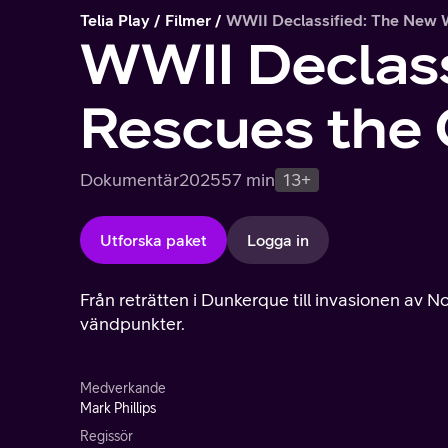
Telia Play
Filmer
WWII Declassified: The New 
WWII Declass
Rescues the 
Dokumentär
2025
57 min
13+
Utforska paket
Logga in
Från reträtten i Dunkerque till invasionen av
vändpunkter.
Medverkande
Mark Phillips
Regissör