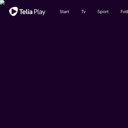
Viktigt meddelande
Start
Tv
Sport
Fot